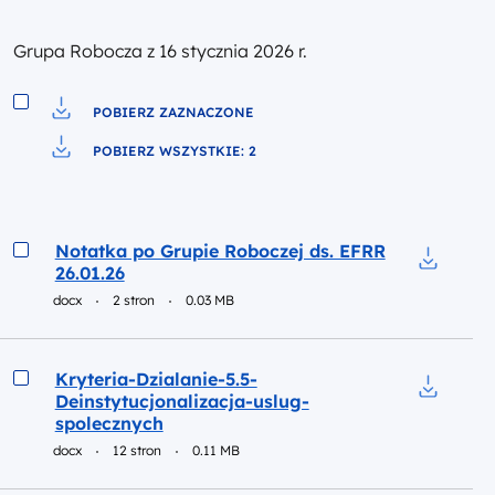
Grupa Robocza z 16 stycznia 2026 r.
POBIERZ ZAZNACZONE
Pobierz do pliku
POBIERZ WSZYSTKIE: 2
Pobierz do pliku
Podgląd
Notatka po Grupie Roboczej ds. EFRR
26.01.26
Pobierz d
docx
2 stron
0.03 MB
Podgląd
Kryteria-Dzialanie-5.5-
Deinstytucjonalizacja-uslug-
Pobierz d
spolecznych
docx
12 stron
0.11 MB