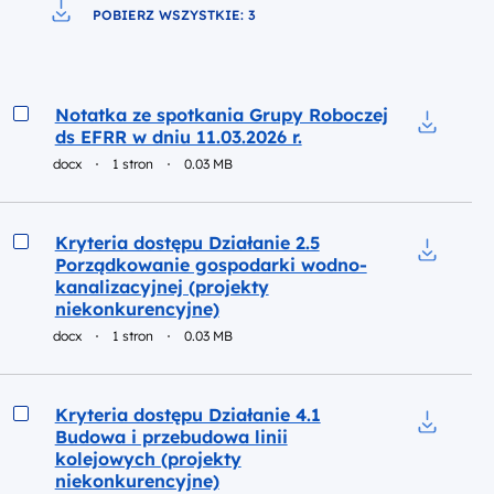
POBIERZ WSZYSTKIE: 3
Pobierz do pliku
Podgląd
Notatka ze spotkania Grupy Roboczej
ds EFRR w dniu 11.03.2026 r.
Pobierz d
docx
1 stron
0.03 MB
Podgląd
Kryteria dostępu Działanie 2.5
Porządkowanie gospodarki wodno-
Pobierz d
kanalizacyjnej (projekty
niekonkurencyjne)
docx
1 stron
0.03 MB
Podgląd
Kryteria dostępu Działanie 4.1
Budowa i przebudowa linii
Pobierz d
kolejowych (projekty
niekonkurencyjne)