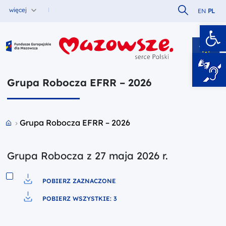
Szukaj w serw
więcej
EN
PL
Ot
Fundusze Europejskie dla Mazowsza
Grupa Robocza EFRR – 2026
Przejdź do strony głównej portalu
Grupa Robocza EFRR – 2026
Grupa Robocza z 27 maja 2026 r.
POBIERZ ZAZNACZONE
Pobierz do pliku
POBIERZ WSZYSTKIE: 3
Pobierz do pliku