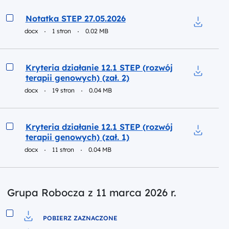
Podgląd
Notatka STEP 27.05.2026
docx
1 stron
0.02 MB
Pobierz d
Podgląd
Kryteria działanie 12.1 STEP (rozwój
terapii genowych) (zał. 2)
Pobierz d
docx
19 stron
0.04 MB
Podgląd
Kryteria działanie 12.1 STEP (rozwój
terapii genowych) (zał. 1)
Pobierz d
docx
11 stron
0.04 MB
Grupa Robocza z 11 marca 2026 r.
POBIERZ ZAZNACZONE
Pobierz do pliku