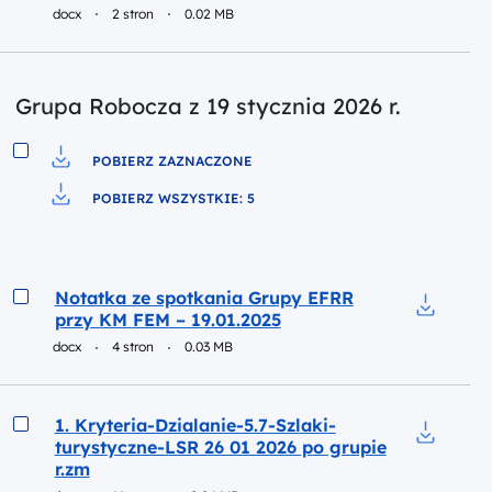
docx
2 stron
0.02 MB
Grupa Robocza z 19 stycznia 2026 r.
POBIERZ ZAZNACZONE
Pobierz do pliku
POBIERZ WSZYSTKIE: 5
Pobierz do pliku
Podgląd
Notatka ze spotkania Grupy EFRR
przy KM FEM – 19.01.2025
Pobierz 
docx
4 stron
0.03 MB
Podgląd
1. Kryteria-Dzialanie-5.7-Szlaki-
turystyczne-LSR 26 01 2026 po grupie
Pobierz d
r.zm