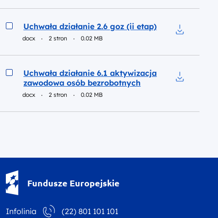
Podgląd
Uchwała działanie 2.6 goz (ii etap)
docx
2 stron
0.02 MB
Pobierz do p
Podgląd
Uchwała działanie 6.1 aktywizacja
zawodowa osób bezrobotnych
Pobierz do 
docx
2 stron
0.02 MB
Fundusze Europejskie - logotyp
Fundusze Europejskie
Infolinia
(22) 801 101 101