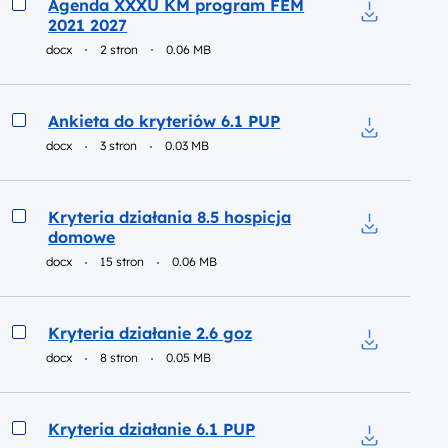
Agenda XXXU KM program FEM
2021 2027
Pobierz do
docx
2 stron
0.06 MB
Podgląd
Ankieta do kryteriów 6.1 PUP
docx
3 stron
0.03 MB
Pobierz do 
Podgląd
Kryteria działania 8.5 hospicja
domowe
Pobierz do 
docx
15 stron
0.06 MB
Podgląd
Kryteria działanie 2.6 goz
docx
8 stron
0.05 MB
Pobierz do p
Podgląd
Kryteria działanie 6.1 PUP