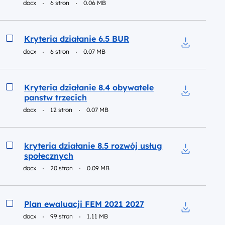
docx
6 stron
0.06 MB
Pobierz do p
Podgląd
Kryteria działanie 6.5 BUR
docx
6 stron
0.07 MB
Pobierz do 
Podgląd
Kryteria działanie 8.4 obywatele
panstw trzecich
Pobierz do 
docx
12 stron
0.07 MB
Podgląd
kryteria działanie 8.5 rozwój usług
społecznych
Pobierz do p
docx
20 stron
0.09 MB
Podgląd
Plan ewaluacji FEM 2021 2027
docx
99 stron
1.11 MB
Pobierz do 