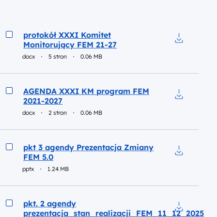
Podgląd
protokół XXXI Komitet
Monitorujący FEM 21-27
Pobierz do 
docx
5 stron
0.06 MB
Podgląd
AGENDA XXXI KM program FEM
2021-2027
Pobierz do
docx
2 stron
0.06 MB
Podgląd
pkt 3 agendy Prezentacja Zmiany
FEM 5.0
Pobierz do 
pptx
1.24 MB
Podgląd
pkt. 2 agendy
prezentacja_stan_realizacji_FEM_11_12_2025