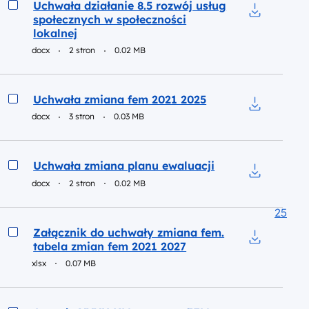
Podgląd
Uchwała działanie 8.5 rozwój usług
społecznych w społeczności
Pobierz do 
lokalnej
docx
2 stron
0.02 MB
Podgląd
Uchwała zmiana fem 2021 2025
docx
3 stron
0.03 MB
Pobierz do 
Podgląd
Uchwała zmiana planu ewaluacji
docx
2 stron
0.02 MB
Pobierz do 
25
Podgląd
Załącznik do uchwały zmiana fem.
tabela zmian fem 2021 2027
Pobierz do 
xlsx
0.07 MB
Podgląd