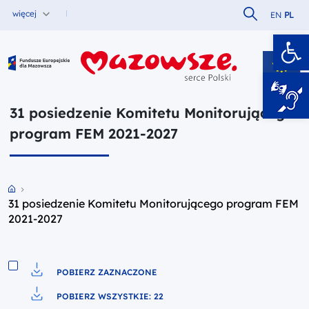
Szukaj w serw
więcej
EN
PL
Ot
Fundusze Europejskie dla Mazowsza
31 posiedzenie Komitetu Monitorującego
program FEM 2021-2027
Przejdź do strony głównej portalu
31 posiedzenie Komitetu Monitorującego program FEM
2021-2027
POBIERZ ZAZNACZONE
Pobierz do pliku
POBIERZ WSZYSTKIE: 22
Pobierz do pliku