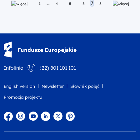
Posts navigation
…
7
1
4
5
6
8
Fundusze Europejskie - logotyp
Fundusze Europejskie
Infolinia
(22) 801 101 101
English version
Newsletter
Słownik pojęć
Promocja projektu
Facebook
Instagram
YouTube
Linkedin
twitter
Pinterest