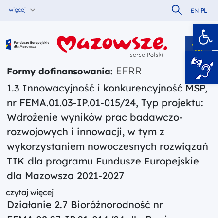
Szukaj w serw
więcej
EN
PL
Ot
Fundusze Europejskie dla Mazowsza
EFRR
Formy dofinansowania:
1.3 Innowacyjność i konkurencyjność MŚP,
nr FEMA.01.03-IP.01-015/24, Typ projektu:
Wdrożenie wyników prac badawczo-
rozwojowych i innowacji, w tym z
wykorzystaniem nowoczesnych rozwiązań
TIK dla programu Fundusze Europejskie
dla Mazowsza 2021-2027
czytaj więcej
Działanie 2.7 Bioróżnorodność nr