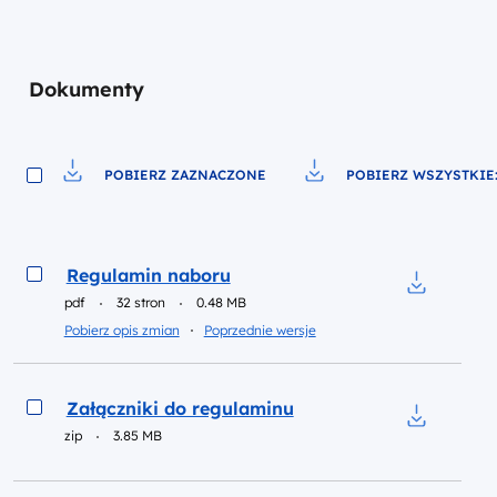
Dokumenty
POBIERZ ZAZNACZONE
POBIERZ WSZYSTKIE:
Pobierz do pliku
Pobierz do pliku
Podgląd
Regulamin naboru
pdf
32 stron
0.48 MB
Pobierz do
Inne dokumenty w kategorii
Pobierz opis zmian
Poprzednie wersje
Podgląd
Załączniki do regulaminu
zip
3.85 MB
Pobierz do