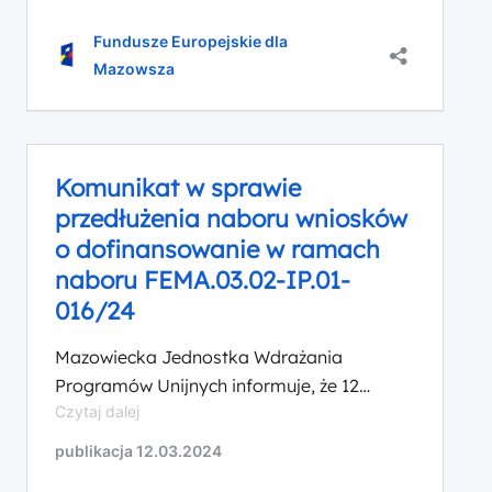
przedłużeniu terminu naboru wniosków w
projektów
przedłużenia
–
ramach naboru FEMA.03.02-IP.01-
naboru
Fundusze Europejskie dla
Infrastruktura
wniosków
016/24 do 31 lipca 2024 r. Przedłużenie
Mazowsza
rowerowa
o
terminu naboru podyktowane jest
i
dofinansowanie
prośbami zgłaszanymi przez potencjalnych
piesza
w
wnioskodawców.
ramach
naboru
Komunikat w sprawie
FEMA.03.02-
przedłużenia naboru wniosków
IP.01-
016/24
o dofinansowanie w ramach
naboru FEMA.03.02-IP.01-
016/24
Mazowiecka Jednostka Wdrażania
Programów Unijnych informuje, że 12
Komunikat
Czytaj dalej
marca 2024 r. Zarząd Województwa
w
Mazowieckiego podjął decyzję o
publikacja 12.03.2024
sprawie
przedłużeniu terminu naboru wniosków w
przedłużenia