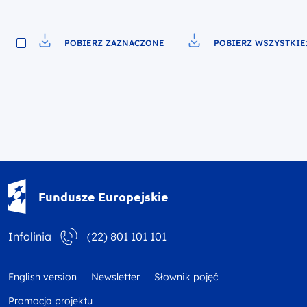
POBIERZ ZAZNACZONE
POBIERZ WSZYSTKIE:
Pobierz do pliku
Pobierz do pliku
Fundusze Europejskie - logotyp
Fundusze Europejskie
Infolinia
(22) 801 101 101
English version
Newsletter
Słownik pojęć
Promocja projektu