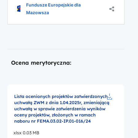
ramach naboru FEMA.03.02-IP.01-016/24
naboru
Fundusze Europejskie dla
wniosków
do 15 kwietnia 2024 r. Przedłużenie terminu
Mazowsza
o
naboru podyktowane jest prośbami
dofinansowanie
zgłaszanymi przez potencjalnych
w
wnioskodawców.
ramach
naboru
FEMA.03.02-
IP.01-
016/24
Ocena merytoryczna:
Lista ocenionych projektów zatwierdzonych
uchwałą ZWM z dnia 1.04.2025r, zmieniającą
Pobierz do pl
uchwałą w sprawie zatwierdzenia wyników
oceny projektów, złożonych w ramach
naboru nr FEMA.03.02-IP.01-016/24
xlsx 0.03 MB