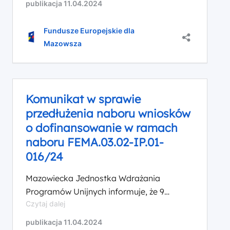
publikacja 11.04.2024
sprawie
Infrastruktura rowerowa i piesza oceniane
naborów
będzie m.in. kryterium p.n. Zgodność ze
nr
Fundusze Europejskie dla
FEMA.03.02-
standardami infrastruktury rowerowej.
Mazowsza
IP.01-
Definicja kryterium brzmi: Oceniane jest,
016/24
czy infrastruktura przewidziana w projekcie
Działanie
jest zgodna ze standardami infrastruktury
3.2
rowerowej, przyjętymi uchwałą Zarządu
Mobilność
Komunikat w sprawie
miejska
Województwa Mazowieckiego
przedłużenia naboru wniosków
w
nr 1100/333/22 z dnia 28 czerwca […]
ZIT
o dofinansowanie w ramach
oraz
naboru FEMA.03.02-IP.01-
nr FEMA.03.01-
016/24
IP.01-
018/24
Mazowiecka Jednostka Wdrażania
Działanie
3.1
Programów Unijnych informuje, że 9
Mobilność
Komunikat
Czytaj dalej
kwietnia 2024 r. Zarząd Województwa
miejska,
w
Mazowieckiego podjął decyzję o
Typ
publikacja 11.04.2024
sprawie