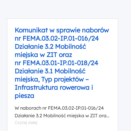
Komunikat w sprawie naborów
nr FEMA.03.02-IP.01-016/24
Działanie 3.2 Mobilność
miejska w ZIT oraz
nr FEMA.03.01-IP.01-018/24
Działanie 3.1 Mobilność
miejska, Typ projektów –
Infrastruktura rowerowa i
piesza
W naborach nr FEMA.03.02-IP.01-016/24
Działanie 3.2 Mobilność miejska w ZIT oraz
Komunikat
Czytaj dalej
nr FEMA.03.01-IP.01-018/24 Działanie 3.1
w
Mobilność miejska, Typ projektów –