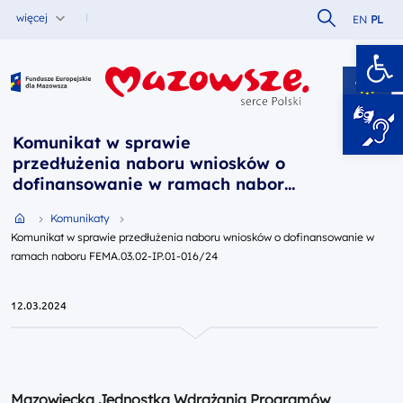
Szukaj w serw
więcej
EN
PL
Ot
Fundusze Europejskie dla Mazowsza
Komunikat w sprawie
przedłużenia naboru wniosków o
dofinansowanie w ramach naboru
FEMA.03.02-IP.01-016/24
Przejdź do strony głównej portalu
Komunikaty
Komunikat w sprawie przedłużenia naboru wniosków o dofinansowanie w
ramach naboru FEMA.03.02-IP.01-016/24
12.03.2024
Mazowiecka Jednostka Wdrażania Programów