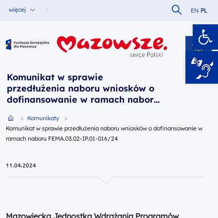
Szukaj w serw
więcej
EN
PL
Ot
Fundusze Europejskie dla Mazowsza
Komunikat w sprawie
przedłużenia naboru wniosków o
dofinansowanie w ramach naboru
FEMA.03.02-IP.01-016/24
Przejdź do strony głównej portalu
Komunikaty
Komunikat w sprawie przedłużenia naboru wniosków o dofinansowanie w
ramach naboru FEMA.03.02-IP.01-016/24
11.04.2024
Mazowiecka Jednostka Wdrażania Programów