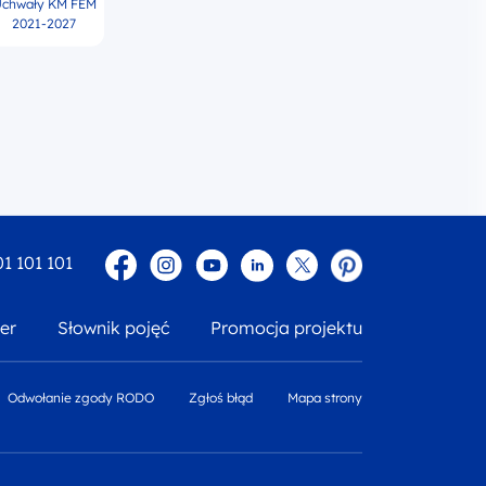
chwały KM FEM
2021-2027
Facebook
Instagram
YouTube
Linkedin
twitter
Pinterest
01 101 101
er
Słownik pojęć
Promocja projektu
Odwołanie zgody RODO
Zgłoś błąd
Mapa strony