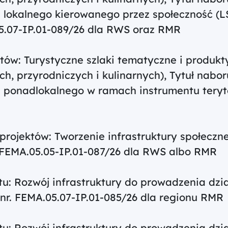
u lokalnego kierowanego przez społeczność (
05.07-IP.01-089/26 dla RWS oraz RMR
ektów: Turystyczne szlaki tematyczne i produk
h, przyrodniczych i kulinarnych), Tytuł nabo
u ponadlokalnego w ramach instrumentu teryt
 projektów: Tworzenie infrastruktury społeczn
nr FEMA.05.05-IP.01-087/26 dla RWS albo RMR
ktu: Rozwój infrastruktury do prowadzenia dzia
, nr. FEMA.05.07-IP.01-085/26 dla regionu RMR
ktu: Rozwój infrastruktury do prowadzenia dzia