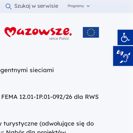
Szukaj w serwisie
Programy
Ot
i
igentnymi sieciami
nr FEMA 12.01-IP.01-092/26 dla RWS
ty turystyczne (odwołujące się do
ru: Nabór dla projektów