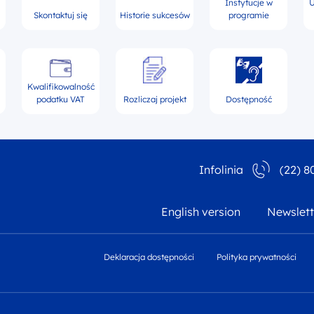
Instytucje w
U
Skontaktuj się
Historie sukcesów
programie
Kwalifikowalność
podatku VAT
Rozliczaj projekt
Dostępność
Infolinia
(22) 8
English version
Newslett
Deklaracja dostępności
Polityka prywatności