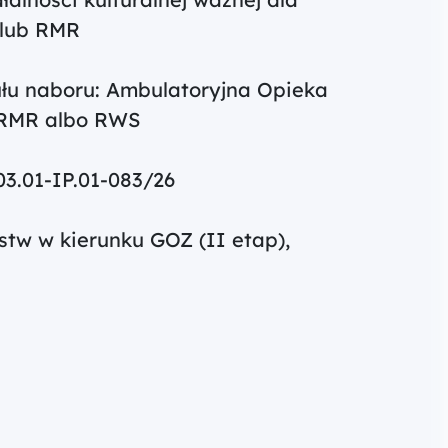
 lub RMR
tułu naboru: Ambulatoryjna Opieka
a RMR albo RWS
03.01-IP.01-083/26
stw w kierunku GOZ (II etap),