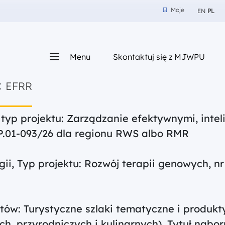
Moje
EN
PL
Moje
z nam
Menu
Skontaktuj się z MJWPU
sza
:
EFRR
yp projektu: Zarządzanie efektywnymi, intel
P.01-093/26 dla regionu RWS albo RMR
gii, Typ projektu: Rozwój terapii genowych, 
ektów: Turystyczne szlaki tematyczne i produk
h, przyrodniczych i kulinarnych), Tytuł nabo