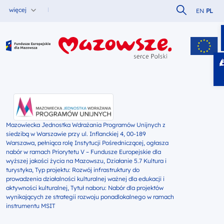
Szukaj w serw
więcej
EN
PL
Fundusze Europejskie dla Mazowsza
Mazowiecka Jednostka Wdrażania Programów Unijnych z
siedzibą w Warszawie przy ul. Inflanckiej 4, 00-189
Warszawa, pełniąca rolę Instytucji Pośredniczącej, ogłasza
nabór w ramach Priorytetu V – Fundusze Europejskie dla
wyższej jakości życia na Mazowszu, Działanie 5.7 Kultura i
turystyka, Typ projektu: Rozwój infrastruktury do
prowadzenia działalności kulturalnej ważnej dla edukacji i
aktywności kulturalnej, Tytuł naboru: Nabór dla projektów
wynikających ze strategii rozwoju ponadlokalnego w ramach
instrumentu MSIT