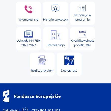
Instytucje w
Skontaktuj się
Historie sukcesów
programie
Uchwały KM FEM
Kwalifikowalność
2021-2027
Rewitalizacja
podatku VAT
Rozliczaj projekt
Dostępność
Fundusze Europejskie - logotyp
Fundusze Europejskie
Infolinia
(22) 801 101 101