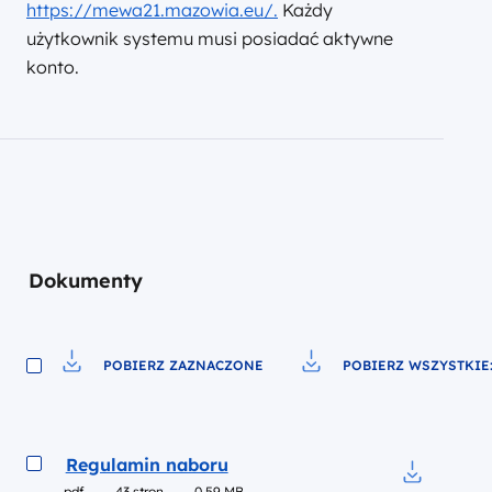
https://mewa21.mazowia.eu/.
Każdy
użytkownik systemu musi posiadać aktywne
konto.
Dokumenty
POBIERZ ZAZNACZONE
POBIERZ WSZYSTKIE:
Pobierz do pliku
Pobierz do pliku
Podgląd
Regulamin naboru
pdf
43 stron
0.59 MB