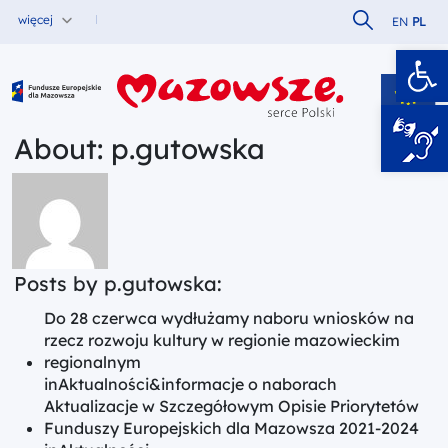
Szukaj w serw
więcej
EN
PL
Ot
Fundusze Europejskie dla Mazowsza
About: p.gutowska
Posts by p.gutowska:
Do 28 czerwca wydłużamy naboru wniosków na
rzecz rozwoju kultury w regionie mazowieckim
regionalnym
in
Aktualności
&
informacje o naborach
Aktualizacje w Szczegółowym Opisie Priorytetów
Funduszy Europejskich dla Mazowsza 2021-2024