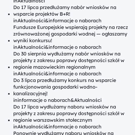
in
Aktualności
Do 17 lipca przedłużamy nabór wniosków na
wsparcie projektów B+R!
in
Aktualności
&
informacje o naborach
Fundusze Europejskie wspierają projekty na rzecz
zrównoważonej gospodarki wodnej — ogłaszamy
wyniki konkursu!
in
Aktualności
&
informacje o naborach
Do 30 sierpnia wydłużamy nabór wniosków na
projekty z zakresu poprawy dostępności szkół w
regionie mazowieckim regionalnym
in
Aktualności
&
informacje o naborach
Do 3 lipca przedłużamy konkurs na wsparcie
funkcjonowania gospodarki wodno-
kanalizacyjnej!
in
informacje o naborach
&
Aktualności
Do 17 lipca wydłużamy naboru wniosków na
projekty z zakresu poprawy dostępności szkół w
regionie warszawskim stołecznym
in
Aktualności
&
informacje o naborach
Ponownie wydłużamy naboru wniosków na