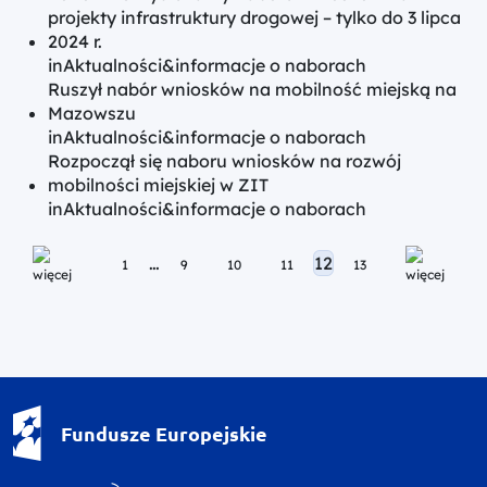
projekty infrastruktury drogowej – tylko do 3 lipca
2024 r.
in
Aktualności
&
informacje o naborach
Ruszył nabór wniosków na mobilność miejską na
Mazowszu
in
Aktualności
&
informacje o naborach
Rozpoczął się naboru wniosków na rozwój
mobilności miejskiej w ZIT
in
Aktualności
&
informacje o naborach
Posts navigation
…
12
1
9
10
11
13
Fundusze Europejskie - logotyp
Fundusze Europejskie