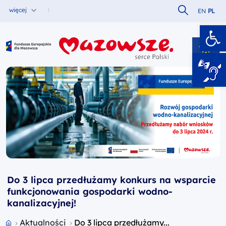
Szukaj w serw
więcej
EN
PL
Ot
Fundusze Europejskie dla Mazowsza
Do 3 lipca przedłużamy konkurs na wsparcie
funkcjonowania gospodarki wodno-
kanalizacyjnej!
Przejdź do strony głównej portalu
Aktualności
Do 3 lipca przedłużamy...