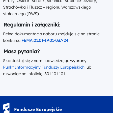
Mrozy, Osieck, Serock, Siennica, Sobienie-Jeziory,
Strachówka i Tłuszcz – regionu Warszawskiego
stołecznego (RWS).
Regulamin i załączniki
:
Pełna dokumentacja naboru znajduje się na stronie
konkursu
FEMA.01.01-IP.01-037/24
Masz pytania?
Skontaktuj się z nami, odwiedzając wybrany
Punkt Informacyjny Funduszy Europejskich
lub
dzwoniąc na infolinię: 801 101 101.
Fundusze Europejskie - logotyp
Fundusze Europejskie