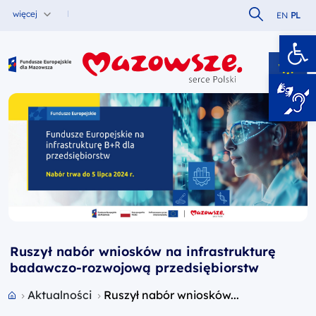
Szukaj w serw
więcej
EN
PL
Ot
Fundusze Europejskie dla Mazowsza
Ruszył nabór wniosków na infrastrukturę
badawczo-rozwojową przedsiębiorstw
Przejdź do strony głównej portalu
Aktualności
Ruszył nabór wniosków...