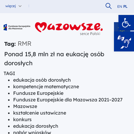
Szukaj w serw
więcej
EN
PL
Ot
Fundusze Europejskie dla Mazowsza
RMR
Tag:
Ponad 15,8 mln zł na eukację osób
dorosłych
TAGI
edukacja osób dorosłych
kompetencje matematyczne
Fundusze Europejskie
Fundusze Europejskie dla Mazowsza 2021–2027
Mazowsze
kształcenie ustawiczne
konkurs
edukacja dorosłych
nabór wniosków