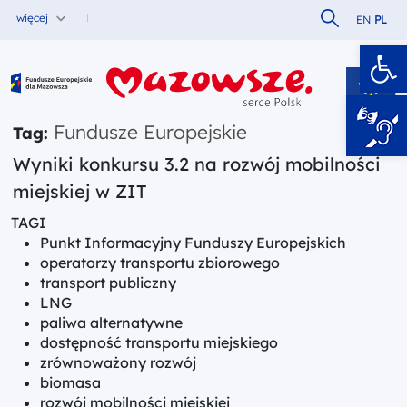
Szukaj w serw
więcej
EN
PL
Ot
Fundusze Europejskie dla Mazowsza
Fundusze Europejskie
Tag:
Wyniki konkursu 3.2 na rozwój mobilności
miejskiej w ZIT
TAGI
Punkt Informacyjny Funduszy Europejskich
operatorzy transportu zbiorowego
transport publiczny
LNG
paliwa alternatywne
dostępność transportu miejskiego
zrównoważony rozwój
biomasa
rozwój mobilności miejskiej