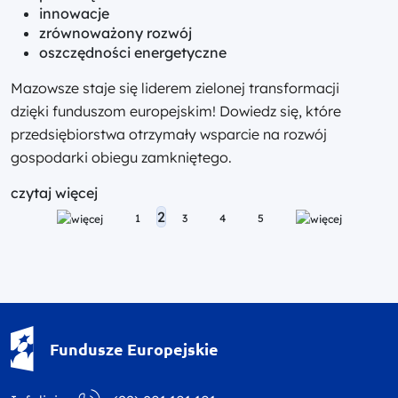
innowacje
zrównoważony rozwój
oszczędności energetyczne
Mazowsze staje się liderem zielonej transformacji
dzięki funduszom europejskim! Dowiedz się, które
przedsiębiorstwa otrzymały wsparcie na rozwój
gospodarki obiegu zamkniętego.
czytaj więcej
Posts navigation
2
1
3
4
5
Fundusze Europejskie - logotyp
Fundusze Europejskie