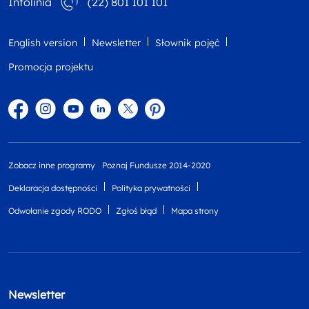
Infolinia
(22) 801 101 101
English version
Newsletter
Słownik pojęć
Promocja projektu
Facebook
Instagram
YouTube
Linkedin
twitter
Pinterest
Zobacz inne programy
Poznaj Fundusze 2014-2020
Deklaracja dostępności
Polityka prywatności
Odwołanie zgody RODO
Zgłoś błąd
Mapa strony
Newsletter