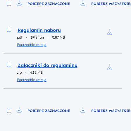
POBIERZ ZAZNACZONE
POBIERZ WSZYSTKIE:
Pobierz do pliku
Pobierz do pliku
Podgląd
Regulamin naboru
pdf
89 stron
0.87 MB
Pobierz do
Poprzednie wersje
Podgląd
Załączniki do regulaminu
zip
4.12 MB
Pobierz do
Poprzednie wersje
POBIERZ ZAZNACZONE
POBIERZ WSZYSTKIE:
Pobierz do pliku
Pobierz do pliku