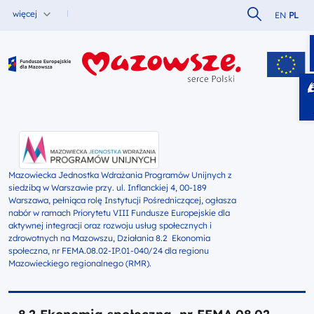
Szukaj w serw
więcej
EN
PL
Fundusze Europejskie dla Mazowsza
Mazowiecka Jednostka Wdrażania Programów Unijnych z
siedzibą w Warszawie przy. ul. Inflanckiej 4, 00-189
Warszawa, pełniąca rolę Instytucji Pośredniczącej, ogłasza
nabór w ramach Priorytetu VIII Fundusze Europejskie dla
aktywnej integracji oraz rozwoju usług społecznych i
zdrowotnych na Mazowszu, Działania 8.2 Ekonomia
społeczna, nr FEMA.08.02-IP.01-040/24 dla regionu
Mazowieckiego regionalnego (RMR).