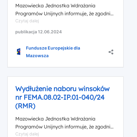
Mazowiecka Jednostka Wdrażania
Programów Unijnych informuje, że zgodnie
Komunikat
Czytaj dalej
z decyzją Zarządu Województwa
dotyczący
Mazowieckiego z dnia 11 czerwca 2024 r.
publikacja 12.06.2024
wydłuzenia
termin składania wniosków w ramach
naboru
naboru Nr FEMA.08.02-
wniosków
Fundusze Europejskie dla
nr
IP.01-040/24 (RMR) ogłoszonego w
Mazowsza
FEMA.08.02-
Priorytecie VIII Fundusze Europejskie dla
IP.01-
aktywnej integracji oraz rozwoju usług
040/24
społecznych i zdrowotnych na Mazowszu,
(RMR)
Działania 8.2 Ekonomia społeczna, został
Wydłużenie naboru winsoków
ponownie wydłużony do dnia 26 […]
nr FEMA.08.02-IP.01-040/24
(RMR)
Mazowiecka Jednostka Wdrażania
Programów Unijnych informuje, że zgodnie
Wydłużenie
Czytaj dalej
z decyzją Zarządu Województwa