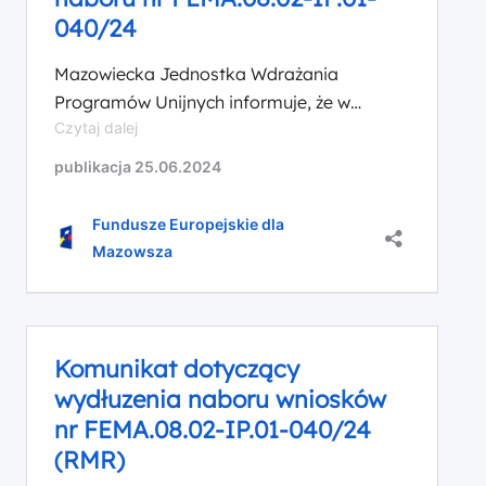
040/24
Mazowiecka Jednostka Wdrażania
Programów Unijnych informuje, że w
Komunikat
Czytaj dalej
ramach naborunr FEMA.08.02-IP.01-
ws.
040/24 ogłoszonego dla Priorytetu VIII
publikacja 25.06.2024
aktualizacji
Fundusze Europejskie dla aktywnej
Regulaminu
integracji oraz rozwoju usług społecznych i
wyboru
Fundusze Europejskie dla
projektów
zdrowotnych na Mazowszu, Działania 8.2
Mazowsza
naboru
Ekonomia społeczna, Fundusze Europejskie
nr
dla Mazowsza 2021-2027, nastąpiła
FEMA.08.02-
aktualizacja Regulaminu wyboru projektów.
IP.01-
Szczegółowe informacje znajdują się w
040/24
Komunikat dotyczący
poniższej tabeli zmian: Pozostałe
wydłuzenia naboru wniosków
postanowienia Regulaminu wyboru
nr FEMA.08.02-IP.01-040/24
projektów […]
(RMR)