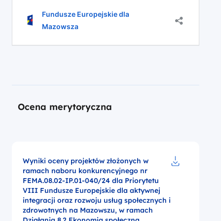
aktualnego
aktywnej integracji oraz rozwoju usług
wzoru
Fundusze Europejskie dla
umowy
społecznych i zdrowotnych na Mazowszu,
Mazowsza
do
Działania 8.2 Ekonomia społeczna,
naboru
nastąpiła aktualizacja załącznika nr 5 do
nr
Regulaminu wyboru projektów tj. wzór
FEMA.08.02-
umowy o dofinansowanie projektu w
IP.01-
040.24
ramach FEM 2021- 2027 z […]
Ocena merytoryczna
Wyniki oceny projektów złożonych w
ramach naboru konkurencyjnego nr
Pobierz do pl
FEMA.08.02-IP.01-040/24 dla Priorytetu
VIII Fundusze Europejskie dla aktywnej
integracji oraz rozwoju usług społecznych i
zdrowotnych na Mazowszu, w ramach
Działania 8.2 Ekonomia społeczna,