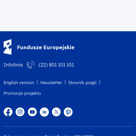
Fundusze Europejskie - logotyp
Fundusze Europejskie
Infolinia
(22) 801 101 101
English version
Newsletter
Słownik pojęć
Promocja projektu
Facebook
Instagram
YouTube
Linkedin
twitter
Pinterest