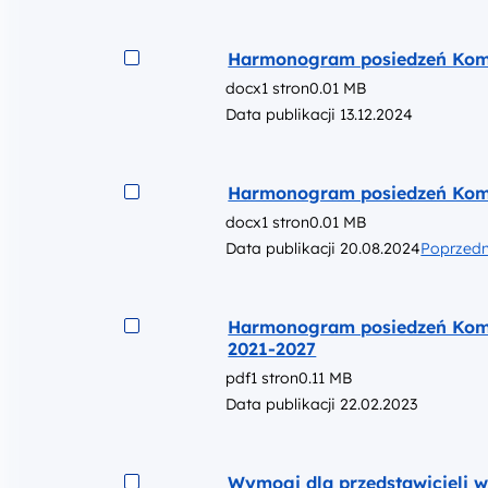
Pobierz do pliku
Pobi
Podgląd
Harmonogram posiedzeń Komi
docx
1 stron
0.01 MB
Data publikacji 13.12.2024
Podgląd
Harmonogram posiedzeń Komit
docx
1 stron
0.01 MB
Data publikacji 20.08.2024
Poprzedn
Podgląd
Harmonogram posiedzeń Komi
2021-2027
pdf
1 stron
0.11 MB
Data publikacji 22.02.2023
Podgląd
Wymogi dla przedstawicieli 