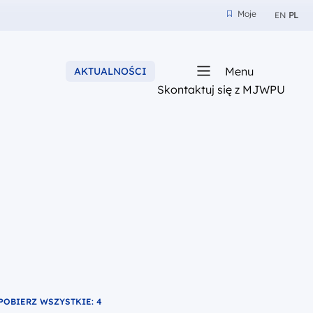
Moje
EN
PL
Moje
Menu
AKTUALNOŚCI
sza
z nam
Skontaktuj się z MJWPU
POBIERZ WSZYSTKIE: 4