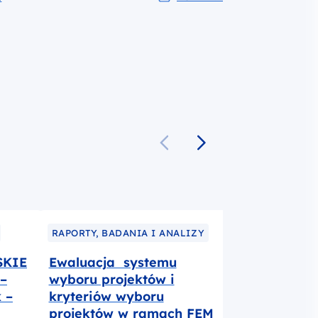
Pobierz do pliku Wymogi dla 
RAPORTY, BADANIA I ANALIZY
RAPORTY, BAD
SKIE
Ewaluacja systemu
Ocena wpły
–
wyboru projektów i
kierowaneg
 –
kryteriów wyboru
najtrudniejs
projektów w ramach FEM
rynku prac