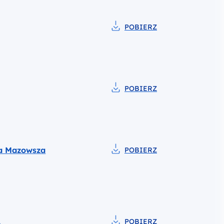
POBIERZ
Pobierz do pliku Harmonogra
POBIERZ
Pobierz do pliku Harmonogra
la Mazowsza
POBIERZ
Pobierz do pliku Harmonogra
1
POBIERZ