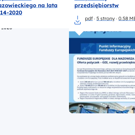
zowieckiego na lata
przedsiębiorstw
14-2020
pdf
5 strony
0.58 M