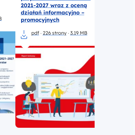
2021-2027 wraz z oceną
województw
działań informacyjno –
mazowiecki
B
promocyjnych
sytuację po
udziału w p
pdf
226 strony
3.19 MB
pdf
103 