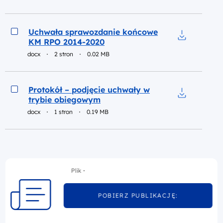
Podgląd
Uchwała sprawozdanie końcowe
KM RPO 2014-2020
Pobierz do 
docx
2 stron
0.02 MB
Podgląd
Protokół – podjęcie uchwały w
trybie obiegowym
Pobierz do 
docx
1 stron
0.19 MB
Plik
POBIERZ PUBLIKACJĘ: