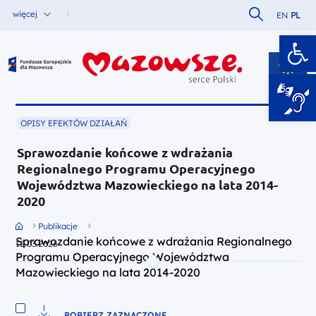
Szukaj w serw
więcej
EN
PL
Ot
Fundusze Europejskie dla Mazowsza
OPISY EFEKTÓW DZIAŁAŃ
Sprawozdanie końcowe z wdrażania
Regionalnego Programu Operacyjnego
Województwa Mazowieckiego na lata 2014-
2020
Przejdź do strony głównej portalu
Publikacje
Sprawozdanie końcowe z wdrażania Regionalnego
12.03.2026
Programu Operacyjnego Województwa
Mazowieckiego na lata 2014-2020
POBIERZ ZAZNACZONE