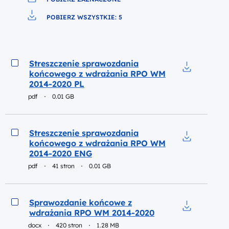
Pobierz do pliku
POBIERZ WSZYSTKIE: 5
Pobierz do pliku
Podgląd
Streszczenie sprawozdania
końcowego z wdrażania RPO WM
Pobierz do 
2014-2020 PL
pdf
0.01 GB
Podgląd
Streszczenie sprawozdania
końcowego z wdrażania RPO WM
Pobierz do 
2014-2020 ENG
pdf
41 stron
0.01 GB
Podgląd
Sprawozdanie końcowe z
wdrażania RPO WM 2014-2020
Pobierz do 
docx
420 stron
1.28 MB