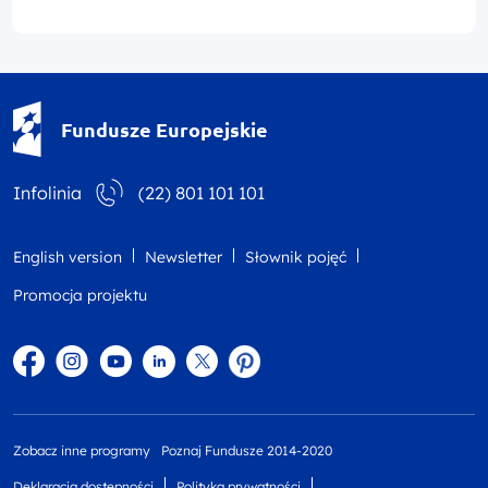
Fundusze Europejskie - logotyp
Fundusze Europejskie
Infolinia
(22) 801 101 101
English version
Newsletter
Słownik pojęć
Promocja projektu
Facebook
Instagram
YouTube
Linkedin
twitter
Pinterest
Zobacz inne programy
Poznaj Fundusze 2014-2020
Deklaracja dostępności
Polityka prywatności