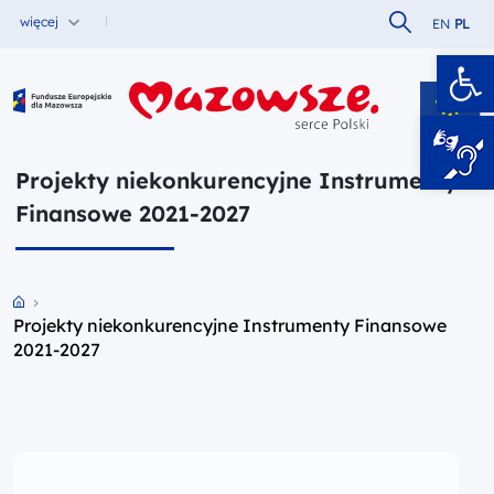
Szukaj w serw
więcej
EN
PL
Ot
Fundusze Europejskie dla Mazowsza
Projekty niekonkurencyjne Instrumenty
Finansowe 2021-2027
Przejdź do strony głównej portalu
Projekty niekonkurencyjne Instrumenty Finansowe
2021-2027