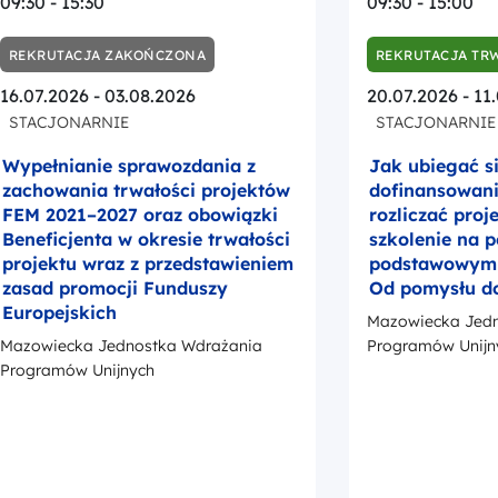
09:30 - 15:30
09:30 - 15:00
REKRUTACJA ZAKOŃCZONA
REKRUTACJA TR
16.07.2026 - 03.08.2026
20.07.2026 - 11
STACJONARNIE
STACJONARNIE
Wypełnianie sprawozdania z
Jak ubiegać s
zachowania trwałości projektów
dofinansowanie
FEM 2021–2027 oraz obowiązki
rozliczać proj
Beneficjenta w okresie trwałości
szkolenie na 
projektu wraz z przedstawieniem
podstawowym –
zasad promocji Funduszy
Od pomysłu d
Europejskich
Mazowiecka Jedn
Mazowiecka Jednostka Wdrażania
Programów Unijn
Programów Unijnych