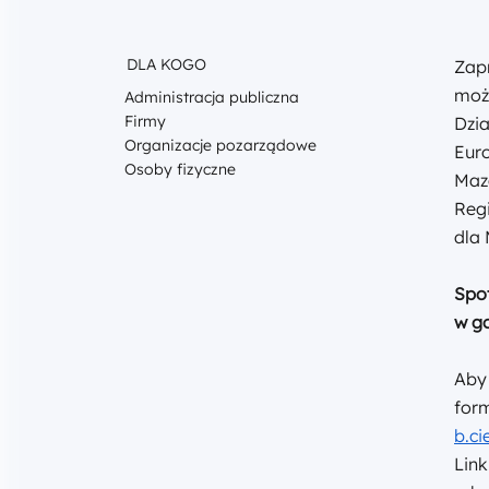
DLA KOGO
Zap
moż
Administracja publiczna
Firmy
Dzia
Organizacje pozarządowe
Euro
Osoby fizyczne
Maz
Reg
dla
Spot
w go
Aby 
form
b.c
Link