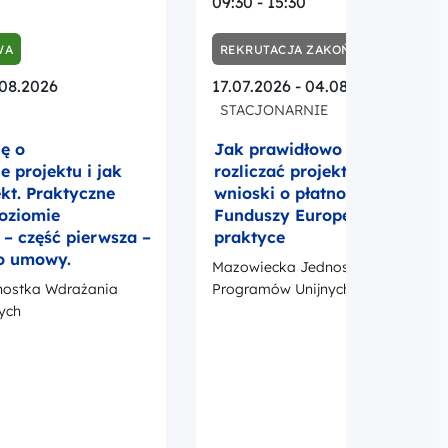
09:30 - 15:30
WA
REKRUTACJA ZAKOŃCZONA
.08.2026
17.07.2026 - 04.08.2026
STACJONARNIE
ię o
Jak prawidłowo realizować i
 projektu i jak
rozliczać projekt UE? Umowa
ekt. Praktyczne
wnioski o płatność i promocj
poziomie
Funduszy Europejskich w
 część pierwsza –
praktyce
o umowy.
Mazowiecka Jednostka Wdrażania
ostka Wdrażania
Programów Unijnych
ych