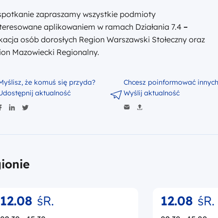
spotkanie zapraszamy wszystkie podmioty
nteresowane aplikowaniem w ramach Działania 7.4
–
kacja osób dorosłych Region Warszawski Stołeczny oraz
ion Mazowiecki Regionalny.
Myślisz, że komuś się przyda?
Chcesz poinformować innyc
Udostępnij aktualność
Wyślij aktualność
ionie
12.08
śR.
12.08
śR.