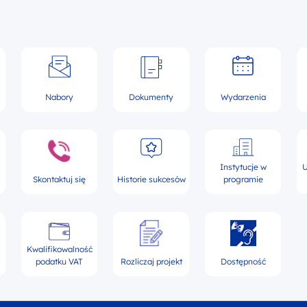
Nabory
Dokumenty
Wydarzenia
Instytucje w
U
Skontaktuj się
Historie sukcesów
programie
Kwalifikowalność
podatku VAT
Rozliczaj projekt
Dostępność