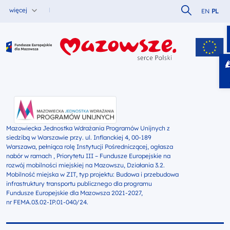
Szukaj w serw
więcej
EN
PL
Fundusze Europejskie dla Mazowsza
Mazowiecka Jednostka Wdrażania Programów Unijnych z
siedzibą w Warszawie przy. ul. Inflanckiej 4, 00-189
Warszawa, pełniąca rolę Instytucji Pośredniczącej, ogłasza
nabór w ramach , Priorytetu III – Fundusze Europejskie na
rozwój mobilności miejskiej na Mazowszu, Działania 3.2.
Mobilność miejska w ZIT, typ projektu: Budowa i przebudowa
infrastruktury transportu publicznego dla programu
Fundusze Europejskie dla Mazowsza 2021-2027,
nr FEMA.03.02-IP.01-040/24.