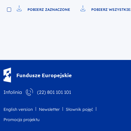
POBIERZ ZAZNACZONE
POBIERZ WSZYSTKIE:
Pobierz do pliku
Pobierz do pliku
Fundusze Europejskie - logotyp
Fundusze Europejskie
Infolinia
(22) 801 101 101
English version
Newsletter
Słownik pojęć
Promocja projektu