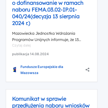
o dofinansowanie w ramach
naboru FEMA.03.02-IP.01-
040/24(decyzja 13 sierpnia
2024 r.)
Mazowiecka Jednostka Wdrażania
Programów Unijnych informuje, że 13
Komunikat w
Czytaj dalej
sierpnia 2024 r. Zarząd Województwa
sprawie
Mazowieckiego podjął decyzję o
publikacja 14.08.2024
przedłużenia
przedłużeniu terminu naboru wniosków w
naboru
ramach naboru FEMA.03.02-IP.01-
wniosków
Fundusze Europejskie dla
o
040/24 do 25 września 2024 r. Przedłużenie
Mazowsza
dofinansowanie
terminu naboru podyktowane jest
w
prośbami zgłaszanymi przez potencjalnych
ramach
wnioskodawców.
naboru
FEMA.03.02-
Komunikat w sprawie
IP.01-
przedłużenia naboru wniosków
040/24(decyzja