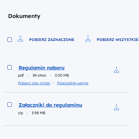
Dokumenty
POBIERZ ZAZNACZONE
POBIERZ WSZYSTKIE:
Pobierz do pliku
Pobierz do pliku
Podgląd
Regulamin naboru
pdf
34 stron
0.50 MB
Pobierz do
Inne dokumenty w kategorii
Pobierz opis zmian
Poprzednie wersje
Podgląd
Załączniki do regulaminu
zip
3.98 MB
Pobierz do