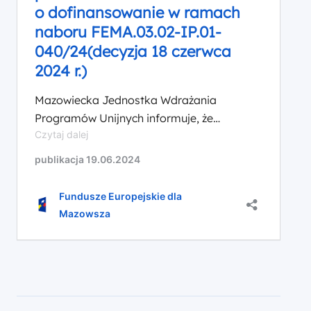
13
o dofinansowanie w ramach
sierpnia
naboru FEMA.03.02-IP.01-
2024
040/24(decyzja 18 czerwca
r.)
2024 r.)
Mazowiecka Jednostka Wdrażania
Programów Unijnych informuje, że
Komunikat w
Czytaj dalej
18 czerwca 2024 r. Zarząd Województwa
sprawie
Mazowieckiego podjął decyzję o
publikacja 19.06.2024
przedłużenia
przedłużeniu terminu naboru wniosków w
naboru
ramach naboru FEMA.03.02-IP.01-
wniosków
Fundusze Europejskie dla
o
040/24 do 21 sierpnia 2024 r. Przedłużenie
Mazowsza
dofinansowanie
terminu naboru podyktowane jest
w
prośbami zgłaszanymi przez potencjalnych
ramach
wnioskodawców.
naboru
FEMA.03.02-
IP.01-
040/24(decyzja