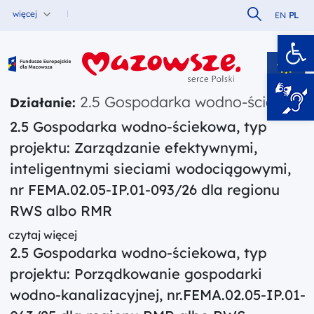
Szukaj w serw
więcej
EN
PL
Ot
Fundusze Europejskie dla Mazowsza
2.5 Gospodarka wodno-ściekowa
Działanie:
2.5 Gospodarka wodno-ściekowa, typ
projektu: Zarządzanie efektywnymi,
inteligentnymi sieciami wodociągowymi,
nr FEMA.02.05-IP.01-093/26 dla regionu
RWS albo RMR
czytaj więcej
2.5 Gospodarka wodno-ściekowa, typ
projektu: Porządkowanie gospodarki
wodno-kanalizacyjnej, nr.FEMA.02.05-IP.01-