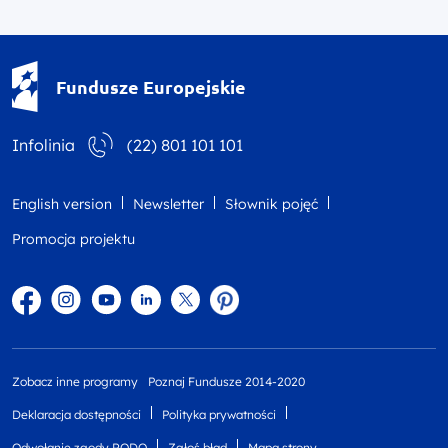
Fundusze Europejskie - logotyp
Fundusze Europejskie
Infolinia
(22) 801 101 101
English version
Newsletter
Słownik pojęć
Promocja projektu
Facebook
Instagram
YouTube
Linkedin
twitter
Pinterest
Zobacz inne programy
Poznaj Fundusze 2014-2020
Deklaracja dostępności
Polityka prywatności
Odwołanie zgody RODO
Zgłoś błąd
Mapa strony