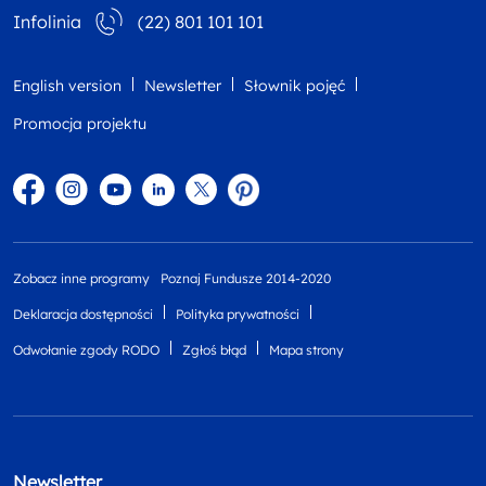
Infolinia
(22) 801 101 101
English version
Newsletter
Słownik pojęć
Promocja projektu
Facebook
Instagram
YouTube
Linkedin
twitter
Pinterest
Zobacz inne programy
Poznaj Fundusze 2014-2020
Deklaracja dostępności
Polityka prywatności
Odwołanie zgody RODO
Zgłoś błąd
Mapa strony
Newsletter