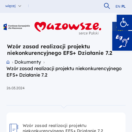
Szukaj w serw
więcej
EN
PL
Ot
Fundusze Europejskie dla Mazowsza
Wzór zasad realizacji projektu
niekonkurencyjnego EFS+ Działanie 7.2
Przejdź do strony głównej portalu
Dokumenty
Wzór zasad realizacji projektu niekonkurencyjnego
EFS+ Działanie 7.2
26.03.2024
Wzór zasad realizacji projektu
niekonkurencyjnego EFS+ Działanie 7.2