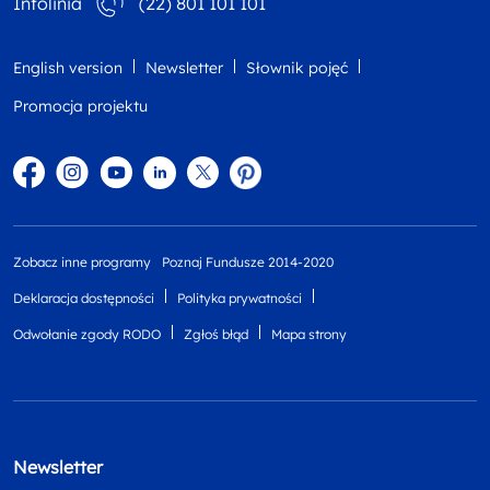
Infolinia
(22) 801 101 101
English version
Newsletter
Słownik pojęć
Promocja projektu
Facebook
Instagram
YouTube
Linkedin
twitter
Pinterest
Zobacz inne programy
Poznaj Fundusze 2014-2020
Deklaracja dostępności
Polityka prywatności
Odwołanie zgody RODO
Zgłoś błąd
Mapa strony
Newsletter