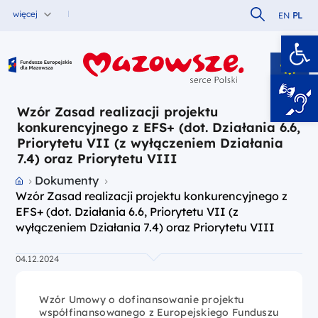
Szukaj w serw
więcej
EN
PL
Ot
Fundusze Europejskie dla Mazowsza
Wzór Zasad realizacji projektu
konkurencyjnego z EFS+ (dot. Działania 6.6,
Priorytetu VII (z wyłączeniem Działania
7.4) oraz Priorytetu VIII
Przejdź do strony głównej portalu
Dokumenty
Wzór Zasad realizacji projektu konkurencyjnego z
EFS+ (dot. Działania 6.6, Priorytetu VII (z
wyłączeniem Działania 7.4) oraz Priorytetu VIII
04.12.2024
Wzór Umowy o dofinansowanie projektu
współfinansowanego z Europejskiego Funduszu