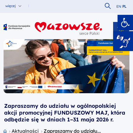
Szukaj w serw
więcej
EN
PL
Ot
Fundusze Europejskie dla Mazowsza
Zapraszamy do udziału w ogólnopolskiej
akcji promocyjnej FUNDUSZOWY MAJ, która
odbędzie się w dniach 1–31 maja 2026 r.
Przejdź do strony głównej portalu
Aktualności
Zapraszamy do udziału...