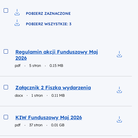
POBIERZ ZAZNACZONE
Pobierz do pliku
POBIERZ WSZYSTKIE: 3
Pobierz do pliku
Podgląd
Regulamin akcji Funduszowy Maj
2026
Pobierz 
pdf
5 stron
0.15 MB
Podgląd
Załącznik 2 Fiszka wydarzenia
docx
1 stron
0.11 MB
Pobierz d
Podgląd
KIW Funduszowy Maj 2026
pdf
37 stron
0.01 GB
Pobierz 