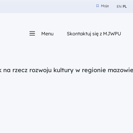
Moje
EN
PL
Moje
z nam
Menu
Skontaktuj się z MJWPU
sza
k na rzecz rozwoju kultury w regionie mazow