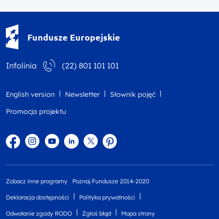
Fundusze Europejskie - logotyp
Fundusze Europejskie
Infolinia
(22) 801 101 101
English version
Newsletter
Słownik pojęć
Promocja projektu
Facebook
Instagram
YouTube
Linkedin
twitter
Pinterest
Zobacz inne programy
Poznaj Fundusze 2014-2020
Deklaracja dostępności
Polityka prywatności
Odwołanie zgody RODO
Zgłoś błąd
Mapa strony