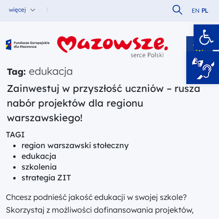
Szukaj w serw
więcej
EN
PL
Ot
Fundusze Europejskie dla Mazowsza
edukacja
Tag:
Zainwestuj w przyszłość uczniów – rusza
nabór projektów dla regionu
warszawskiego!
TAGI
region warszawski stołeczny
edukacja
szkolenia
strategia ZIT
Chcesz podnieść jakość edukacji w swojej szkole?
Skorzystaj z możliwości dofinansowania projektów,