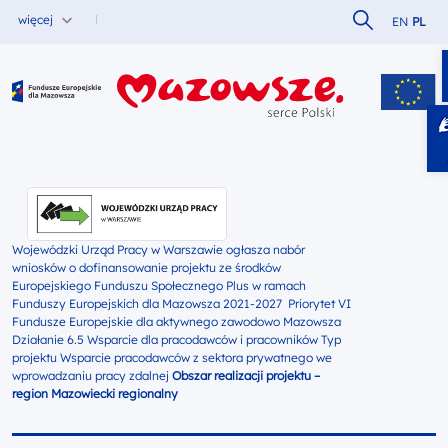
Szukaj w serw
więcej
EN
PL
Fundusze Europejskie dla Mazowsza
Wojewódzki Urząd Pracy w Warszawie ogłasza nabór
wniosków o dofinansowanie projektu ze środków
Europejskiego Funduszu Społecznego Plus w ramach
Funduszy Europejskich dla Mazowsza 2021-2027 Priorytet VI
Fundusze Europejskie dla aktywnego zawodowo Mazowsza
Działanie 6.5 Wsparcie dla pracodawców i pracowników Typ
projektu Wsparcie pracodawców z sektora prywatnego we
wprowadzaniu pracy zdalnej
Obszar realizacji projektu –
region Mazowiecki regionalny