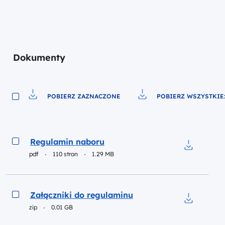
Dokumenty
POBIERZ ZAZNACZONE
POBIERZ WSZYSTKIE:
Pobierz do pliku
Pobierz do pliku
Podgląd
Regulamin naboru
pdf
110 stron
1.29 MB
Pobierz do
Podgląd
Załączniki do regulaminu
zip
0.01 GB
Pobierz do