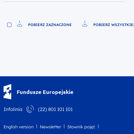
POBIERZ ZAZNACZONE
POBIERZ WSZYSTKIE:
Pobierz do pliku
Pobierz do pliku
Fundusze Europejskie - logotyp
Fundusze Europejskie
Infolinia
(22) 801 101 101
English version
Newsletter
Słownik pojęć