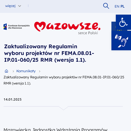
Szukaj w serw
więcej
EN
PL
Ot
Fundusze Europejskie dla Mazowsza
Zaktualizowany Regulamin
wyboru projektów nr FEMA.08.01-
IP.01-060/25 RMR (wersja 1.1).
Przejdź do strony głównej portalu
Komunikaty
Zaktualizowany Regulamin wyboru projektów nr FEMA.08.01-IP.01-060/25
RMR (wersja 1.1).
14.01.2025
Mazowiecka Jednostka Wdrażania Programów