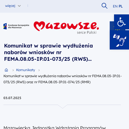
Szukaj w serw
więcej
EN
PL
Ot
Fundusze Europejskie dla Mazowsza
Komunikat w sprawie wydłużenia
naborów wniosków nr
FEMA.08.05-IP.01-073/25 (RWS)
oraz nr FEMA.08.05-IP.01-074/25
Przejdź do strony głównej portalu
Komunikaty
(RMR)
Komunikat w sprawie wydłużenia naborów wniosków nr FEMA.08.05-IP.01-
073/25 (RWS) oraz nr FEMA.08.05-IP.01-074/25 (RMR)
03.07.2025
Mazowiecka Jednostka Wdrażania Programów