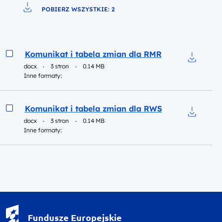
Pobierz do pliku
POBIERZ WSZYSTKIE: 2
Pobierz do pliku
Podgląd
Komunikat i tabela zmian dla RMR
docx
3 stron
0.14 MB
Pobierz d
Inne formaty:
Podgląd
Komunikat i tabela zmian dla RWS
docx
3 stron
0.14 MB
Pobierz d
Inne formaty:
Fundusze Europejskie - logotyp
Fundusze Europejskie