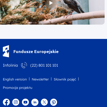
Fundusze Europejskie - logotyp
Fundusze Europejskie
Infolinia
(22) 801 101 101
English version
Newsletter
Słownik pojęć
Promocja projektu
Facebook
Instagram
YouTube
Linkedin
twitter
Pinterest