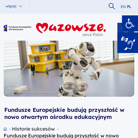
Szukaj w serw
więcej
EN
PL
Ot
Fundusze Europejskie dla Mazowsza
Fundusze Europejskie budują przyszłość w
nowo otwartym ośrodku edukacyjnym
Przejdź do strony głównej portalu
Historie sukcesów
Fundusze Europejskie budują przyszłość w nowo