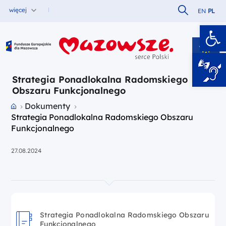
Szukaj w serw
więcej
EN
PL
Ot
Fundusze Europejskie dla Mazowsza
Strategia Ponadlokalna Radomskiego
Obszaru Funkcjonalnego
Przejdź do strony głównej portalu
Dokumenty
Strategia Ponadlokalna Radomskiego Obszaru
Funkcjonalnego
27.08.2024
Strategia Ponadlokalna Radomskiego Obszaru
Funkcjonalnego