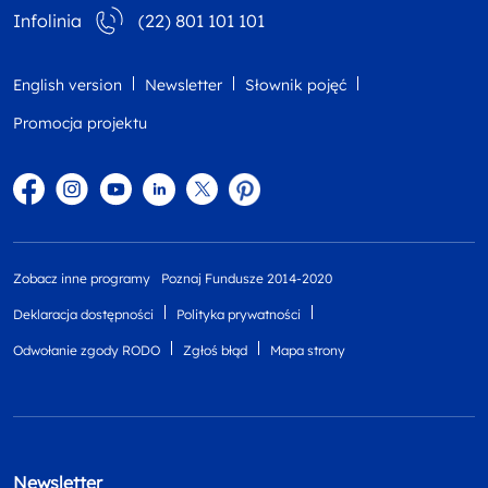
Infolinia
(22) 801 101 101
English version
Newsletter
Słownik pojęć
Promocja projektu
Facebook
Instagram
YouTube
Linkedin
twitter
Pinterest
Zobacz inne programy
Poznaj Fundusze 2014-2020
Deklaracja dostępności
Polityka prywatności
Odwołanie zgody RODO
Zgłoś błąd
Mapa strony
Newsletter