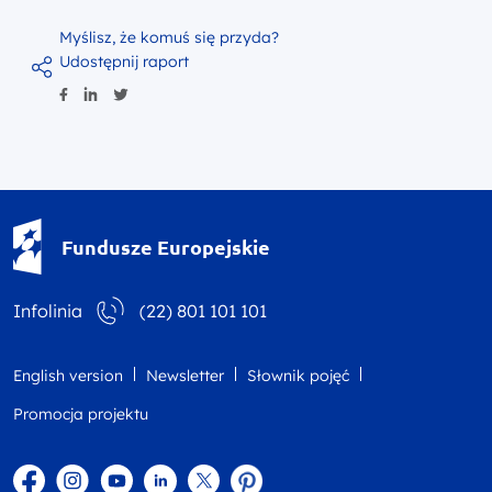
Myślisz, że komuś się przyda?
Udostępnij raport
Fundusze Europejskie - logotyp
Fundusze Europejskie
Infolinia
(22) 801 101 101
English version
Newsletter
Słownik pojęć
Promocja projektu
Facebook
Instagram
YouTube
Linkedin
twitter
Pinterest