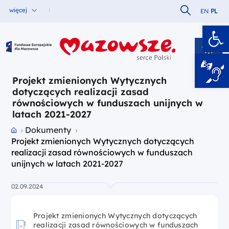
Szukaj w serw
więcej
EN
PL
Ot
Fundusze Europejskie dla Mazowsza
Projekt zmienionych Wytycznych
dotyczących realizacji zasad
równościowych w funduszach unijnych w
latach 2021-2027
Przejdź do strony głównej portalu
Dokumenty
Projekt zmienionych Wytycznych dotyczących
realizacji zasad równościowych w funduszach
unijnych w latach 2021-2027
02.09.2024
Projekt zmienionych Wytycznych dotyczących
realizacji zasad równościowych w funduszach