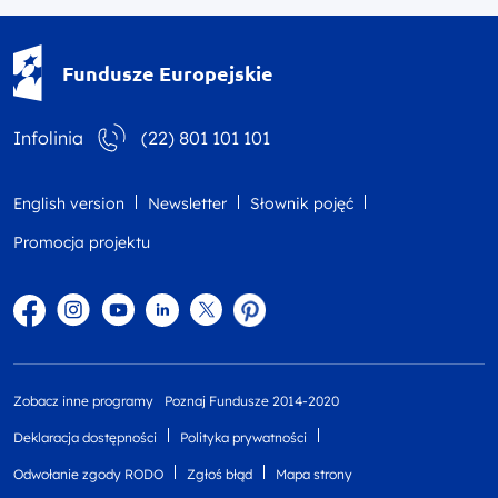
Fundusze Europejskie - logotyp
Fundusze Europejskie
Infolinia
(22) 801 101 101
English version
Newsletter
Słownik pojęć
Promocja projektu
Facebook
Instagram
YouTube
Linkedin
twitter
Pinterest
Zobacz inne programy
Poznaj Fundusze 2014-2020
Deklaracja dostępności
Polityka prywatności
Odwołanie zgody RODO
Zgłoś błąd
Mapa strony