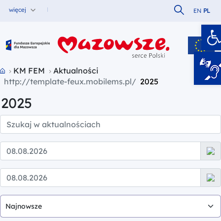
Szukaj w serw
więcej
EN
PL
O
Fundusze Europejskie dla Mazowsza
Przejdź do strony głównej portalu
KM FEM
Aktualności
2025
2025