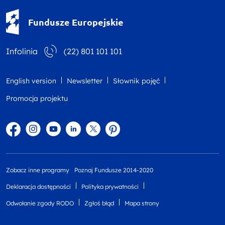
Fundusze Europejskie - logotyp
Fundusze Europejskie
Infolinia
(22) 801 101 101
English version
Newsletter
Słownik pojęć
Promocja projektu
Facebook
Instagram
YouTube
Linkedin
twitter
Pinterest
Zobacz inne programy
Poznaj Fundusze 2014-2020
Deklaracja dostępności
Polityka prywatności
Odwołanie zgody RODO
Zgłoś błąd
Mapa strony