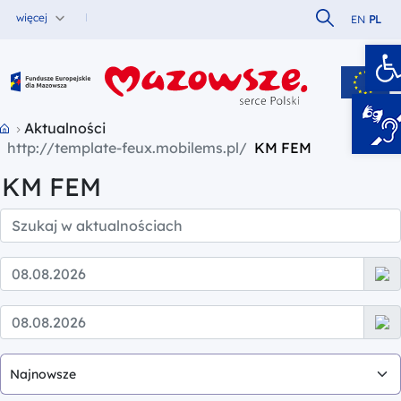
Szukaj w serw
więcej
EN
PL
O
Fundusze Europejskie dla Mazowsza
Przejdź do strony głównej portalu
Aktualności
KM FEM
KM FEM