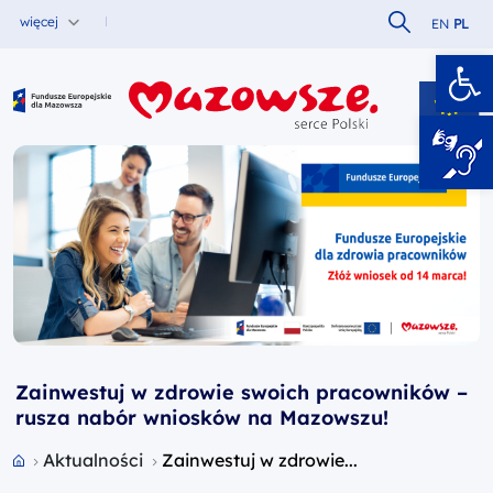
Szukaj w serw
więcej
EN
PL
Ot
Fundusze Europejskie dla Mazowsza
Zainwestuj w zdrowie swoich pracowników –
rusza nabór wniosków na Mazowszu!
Przejdź do strony głównej portalu
Aktualności
Zainwestuj w zdrowie...