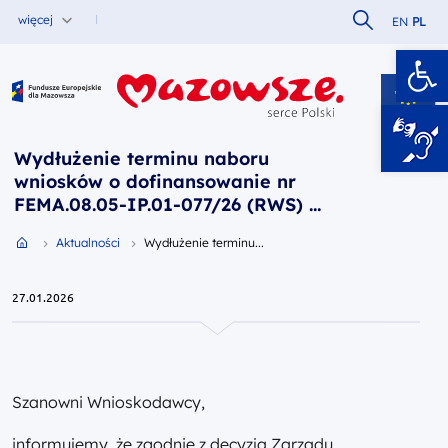
Szukaj w serw
więcej
EN
PL
Ot
Fundusze Europejskie dla Mazowsza
Wydłużenie terminu naboru
wniosków o dofinansowanie nr
FEMA.08.05-IP.01-077/26 (RWS) do
dnia 27 lutego 2026 roku
Przejdź do strony głównej portalu
Aktualności
Wydłużenie terminu...
27.01.2026
Szanowni Wnioskodawcy,
informujemy, że zgodnie z decyzją Zarządu