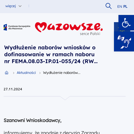
Szukaj w serw
więcej
EN
PL
Ot
Fundusze Europejskie dla Mazowsza
Wydłużenie naborów wniosków o
dofinasowanie w ramach naboru
nr FEMA.08.03-IP.01-055/24 (RWS)
oraz naboru nr FEMA.08.03-IP.01-
Przejdź do strony głównej portalu
Aktualności
Wydłużenie naborów...
056/24 (RMR)
27.11.2024
Szanowni Wnioskodawcy,
informujemy, że zgodnie z decyzją Zarządu