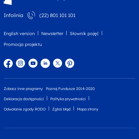
Infolinia
(22) 801 101 101
English version
Newsletter
Słownik pojęć
Promocja projektu
Facebook
Instagram
YouTube
Linkedin
twitter
Pinterest
Zobacz inne programy
Poznaj Fundusze 2014-2020
Deklaracja dostępności
Polityka prywatności
Odwołanie zgody RODO
Zgłoś błąd
Mapa strony