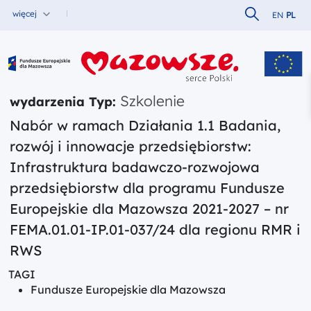
Szukaj w serw
więcej
EN
PL
Fundusze Europejskie dla Mazowsza
Szkolenie
wydarzenia Typ:
Nabór w ramach Działania 1.1 Badania,
rozwój i innowacje przedsiębiorstw:
Infrastruktura badawczo-rozwojowa
przedsiębiorstw dla programu Fundusze
Europejskie dla Mazowsza 2021-2027 – nr
FEMA.01.01-IP.01-037/24 dla regionu RMR i
RWS
TAGI
Fundusze Europejskie dla Mazowsza