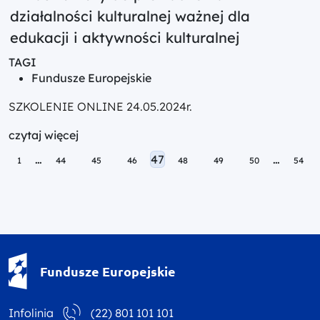
działalności kulturalnej ważnej dla
edukacji i aktywności kulturalnej
TAGI
Fundusze Europejskie
SZKOLENIE ONLINE 24.05.2024r.
czytaj więcej
Posts navigation
…
47
…
1
44
45
46
48
49
50
54
Fundusze Europejskie - logotyp
Fundusze Europejskie
Infolinia
(22) 801 101 101