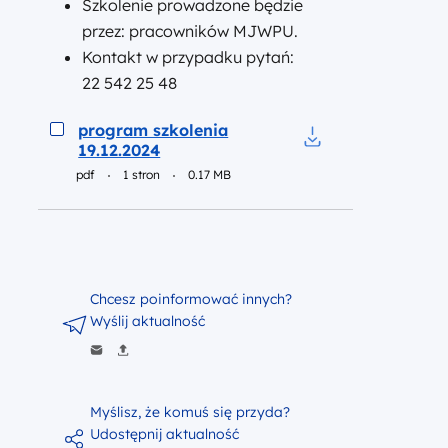
Szkolenie prowadzone będzie
przez: pracowników MJWPU.
Kontakt w przypadku pytań:
22 542 25 48
Podgląd
program szkolenia
19.12.2024
Pobierz do pliku p
pdf
1 stron
0.17 MB
Chcesz poinformować innych?
Wyślij aktualność
Myślisz, że komuś się przyda?
Udostępnij aktualność