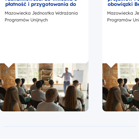
płatność i przygotowania do
obowiązki B
kontroli
okresie trwa
Mazowiecka Jednostka Wdrażania
Mazowiecka Je
z przedstaw
promocji Fu
Programów Unijnych
Programów Uni
Europejskic