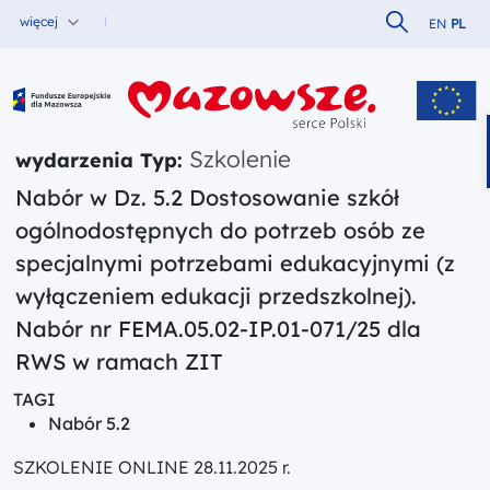
Szukaj w serw
więcej
EN
PL
Fundusze Europejskie dla Mazowsza
Szkolenie
wydarzenia Typ:
Nabór w Dz. 5.2 Dostosowanie szkół
ogólnodostępnych do potrzeb osób ze
specjalnymi potrzebami edukacyjnymi (z
wyłączeniem edukacji przedszkolnej).
Nabór nr FEMA.05.02-IP.01-071/25 dla
RWS w ramach ZIT
TAGI
Nabór 5.2
SZKOLENIE ONLINE 28.11.2025 r.