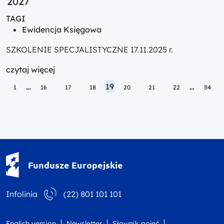
2027
TAGI
Ewidencja Księgowa
SZKOLENIE SPECJALISTYCZNE 17.11.2025 r.
czytaj więcej
Posts navigation
…
19
…
1
16
17
18
20
21
22
54
Fundusze Europejskie - logotyp
Fundusze Europejskie
Infolinia
(22) 801 101 101
English version
Newsletter
Słownik pojęć