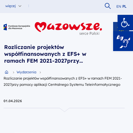
Szukaj w serw
więcej
EN
PL
Ot
Fundusze Europejskie dla Mazowsza
Rozliczanie projektów
współfinansowanych z EFS+ w
ramach FEM 2021-2027przy
pomocy aplikacji Centralnego
Przejdź do strony głównej portalu
Wydarzenia
Systemu Teleinformatycznego
Rozliczanie projektów współfinansowanych z EFS+ w ramach FEM 2021-
2027przy pomocy aplikacji Centralnego Systemu Teleinformatycznego
01.04.2026