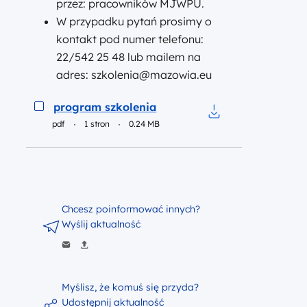
przez: pracowników MJWPU.
W przypadku pytań prosimy o
kontakt pod numer telefonu:
22/542 25 48 lub mailem na
adres: szkolenia@mazowia.eu
Podgląd
program szkolenia
pdf
1 stron
0.24 MB
Pobierz do pliku p
Chcesz poinformować innych?
Wyślij aktualność
Myślisz, że komuś się przyda?
Udostępnij aktualność