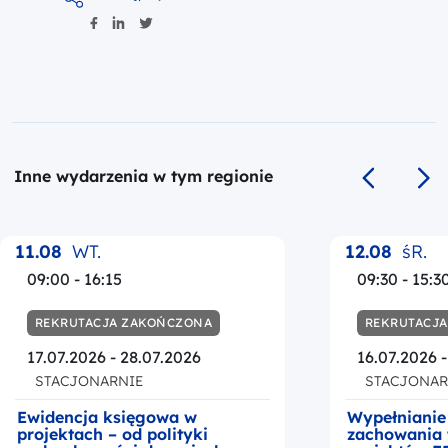
Inne wydarzenia w tym regionie
Poprzedni s
Na
11.08
WT.
12.08
śR.
09:00 - 16:15
09:30 - 15:3
REKRUTACJA ZAKOŃCZONA
REKRUTACJ
17.07.2026 - 28.07.2026
16.07.2026 
STACJONARNIE
STACJONAR
Ewidencja księgowa w
Wypełnianie
projektach – od polityki
zachowania 