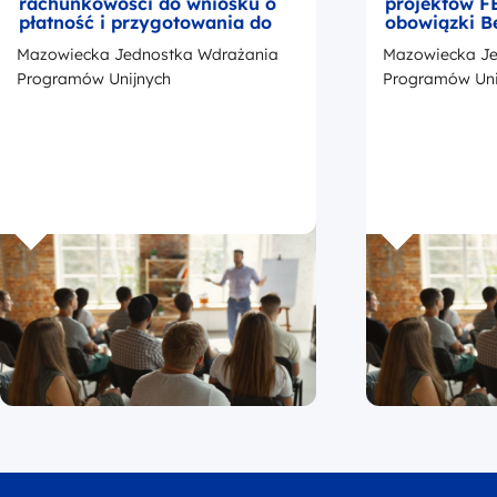
rachunkowości do wniosku o
projektów F
płatność i przygotowania do
obowiązki B
kontroli
okresie trwa
Mazowiecka Jednostka Wdrażania
Mazowiecka Je
z przedstaw
promocji Fu
Programów Unijnych
Programów Uni
Europejskic