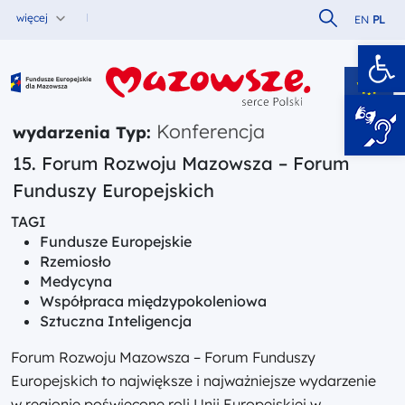
Szukaj w serw
więcej
EN
PL
Ot
Fundusze Europejskie dla Mazowsza
Konferencja
wydarzenia Typ:
15. Forum Rozwoju Mazowsza – Forum
Funduszy Europejskich
TAGI
Fundusze Europejskie
Rzemiosło
Medycyna
Współpraca międzypokoleniowa
Sztuczna Inteligencja
Forum Rozwoju Mazowsza – Forum Funduszy
Europejskich to największe i najważniejsze wydarzenie
w regionie poświęcone roli Unii Europejskiej w