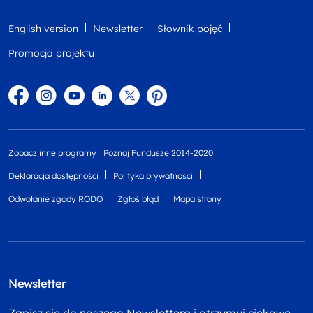
English version
Newsletter
Słownik pojęć
Promocja projektu
Facebook
Instagram
YouTube
Linkedin
twitter
Pinterest
Zobacz inne programy
Poznaj Fundusze 2014-2020
Deklaracja dostępności
Polityka prywatności
Odwołanie zgody RODO
Zgłoś błąd
Mapa strony
Newsletter
Zapisz się do naszego Newslettera i otrzymuj ciekawe