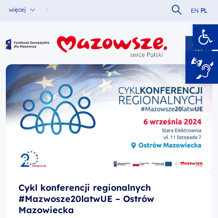
Szukaj w serw
więcej
EN
PL
Ot
Fundusze Europejskie dla Mazowsza
Cykl konferencji regionalnych
#Mazwosze20latwUE – Ostrów
Mazowiecka