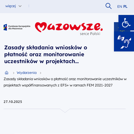
Szukaj w serw
więcej
EN
PL
Ot
Fundusze Europejskie dla Mazowsza
Zasady składania wniosków o
płatność oraz monitorowanie
uczestników w projektach
współfinansowanych z EFS+ w
Przejdź do strony głównej portalu
Wydarzenia
ramach FEM 2021-2027
Zasady składania wniosków o płatność oraz monitorowanie uczestników w
projektach współfinansowanych z EFS+ w ramach FEM 2021-2027
27.10.2025