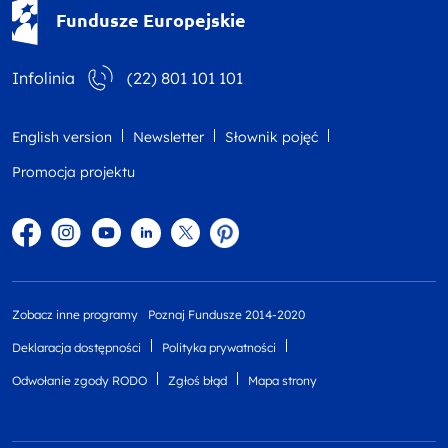
Fundusze Europejskie - logotyp
Fundusze Europejskie
Infolinia
(22) 801 101 101
English version
Newsletter
Słownik pojęć
Promocja projektu
Facebook
Instagram
YouTube
Linkedin
twitter
Pinterest
Zobacz inne programy
Poznaj Fundusze 2014-2020
Deklaracja dostępności
Polityka prywatności
Odwołanie zgody RODO
Zgłoś błąd
Mapa strony