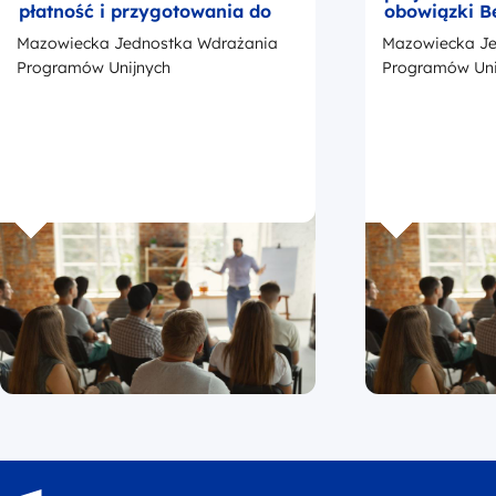
płatność i przygotowania do
obowiązki B
kontroli
okresie trwa
Mazowiecka Jednostka Wdrażania
Mazowiecka Je
z przedstaw
promocji Fu
Programów Unijnych
Programów Uni
Europejskic