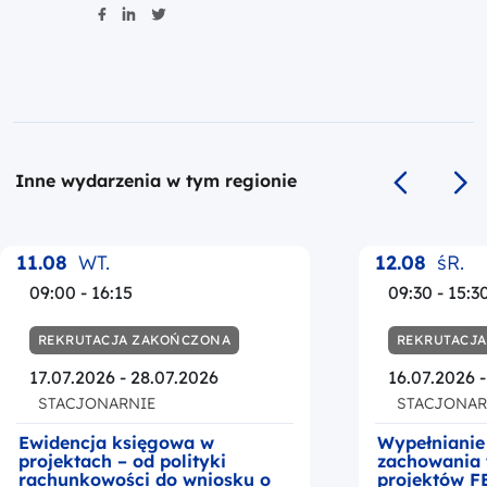
Inne wydarzenia w tym regionie
Poprzedni s
Na
11.08
WT.
12.08
śR.
09:00 - 16:15
09:30 - 15:3
REKRUTACJA ZAKOŃCZONA
REKRUTACJ
17.07.2026 - 28.07.2026
16.07.2026 
STACJONARNIE
STACJONAR
Ewidencja księgowa w
Wypełnianie
projektach – od polityki
zachowania 
rachunkowości do wniosku o
projektów F