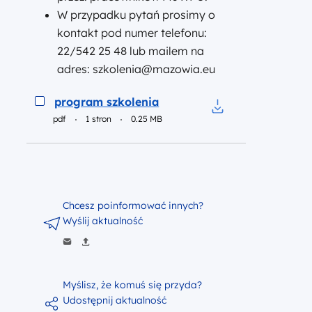
W przypadku pytań prosimy o
kontakt pod numer telefonu:
22/542 25 48 lub mailem na
adres: szkolenia@mazowia.eu
Podgląd
program szkolenia
pdf
1 stron
0.25 MB
Pobierz do pliku p
Chcesz poinformować innych?
Wyślij aktualność
Myślisz, że komuś się przyda?
Udostępnij aktualność