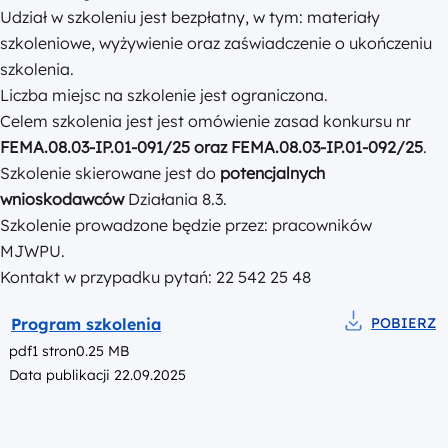
Udział w szkoleniu jest bezpłatny, w tym: materiały
szkoleniowe, wyżywienie oraz zaświadczenie o ukończeniu
szkolenia.
Liczba miejsc na szkolenie jest ograniczona.
Celem szkolenia jest jest omówienie zasad konkursu nr
FEMA.08.03-IP.01-091/25 oraz FEMA.08.03-IP.01-092/25
.
Szkolenie skierowane jest do
potencjalnych
wnioskodawców
Działania 8.3.
Szkolenie prowadzone będzie przez: pracowników
MJWPU.
Kontakt w przypadku pytań: 22 542 25 48
Podgląd
Program szkolenia
POBIERZ
Pobierz do pl
pdf
1 stron
0.25 MB
Data publikacji 22.09.2025