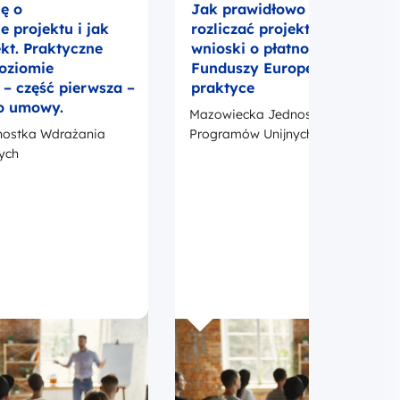
ię o
Jak prawidłowo realizować i
 projektu i jak
rozliczać projekt UE? Umowa
ekt. Praktyczne
wnioski o płatność i promocj
poziomie
Funduszy Europejskich w
 część pierwsza –
praktyce
o umowy.
Mazowiecka Jednostka Wdrażania
ostka Wdrażania
Programów Unijnych
ych