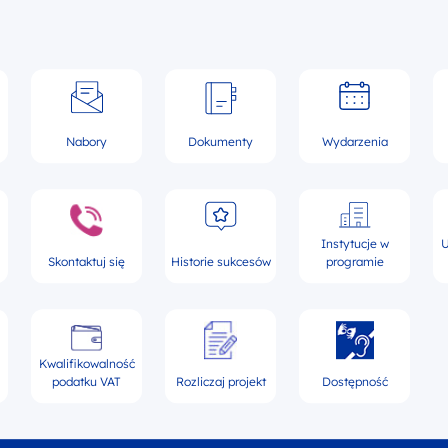
Nabory
Dokumenty
Wydarzenia
Instytucje w
U
Skontaktuj się
Historie sukcesów
programie
Kwalifikowalność
podatku VAT
Rozliczaj projekt
Dostępność