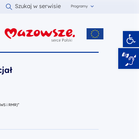
Szukaj w serwisie
Programy
Ot
i
jał
RWS i RMR)”