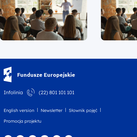
Fundusze Europejskie - logotyp
Fundusze Europejskie
Infolinia
(22) 801 101 101
English version
Newsletter
Słownik pojęć
Promocja projektu