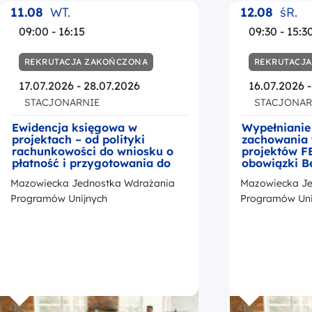
11.08
WT.
12.08
śR.
09:00 - 16:15
09:30 - 15:3
REKRUTACJA ZAKOŃCZONA
REKRUTACJ
17.07.2026 - 28.07.2026
16.07.2026 
STACJONARNIE
STACJONAR
Ewidencja księgowa w
Wypełnianie
projektach – od polityki
zachowania 
rachunkowości do wniosku o
projektów F
płatność i przygotowania do
obowiązki B
kontroli
okresie trwa
Mazowiecka Jednostka Wdrażania
Mazowiecka Je
z przedstaw
promocji Fu
Programów Unijnych
Programów Uni
Europejskic