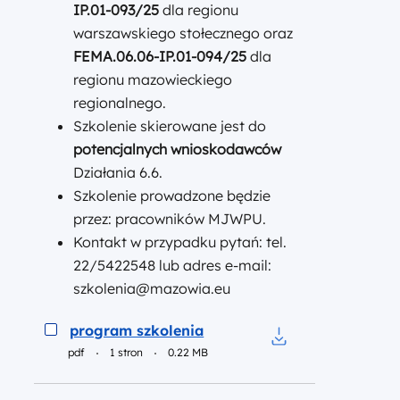
IP.01-093/25
dla regionu
warszawskiego stołecznego oraz
FEMA.06.06-IP.01-094/25
dla
regionu mazowieckiego
regionalnego.
Szkolenie skierowane jest do
potencjalnych wnioskodawców
Działania 6.6.
Szkolenie prowadzone będzie
przez: pracowników MJWPU.
Kontakt w przypadku pytań: tel.
22/5422548 lub adres e-mail:
szkolenia@mazowia.eu
Podgląd
program szkolenia
pdf
1 stron
0.22 MB
Pobierz do pliku p