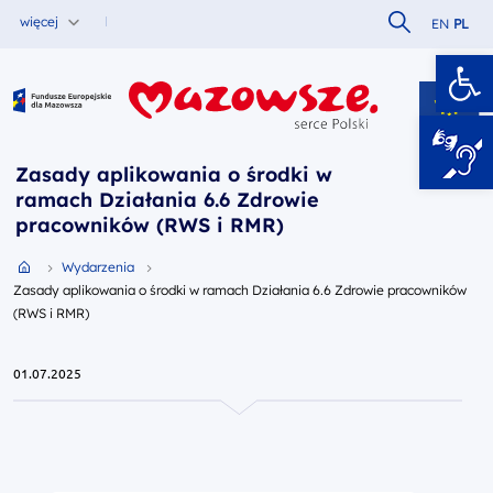
Szukaj w serw
więcej
EN
PL
Ot
Fundusze Europejskie dla Mazowsza
Zasady aplikowania o środki w
ramach Działania 6.6 Zdrowie
pracowników (RWS i RMR)
Przejdź do strony głównej portalu
Wydarzenia
Zasady aplikowania o środki w ramach Działania 6.6 Zdrowie pracowników
(RWS i RMR)
01.07.2025