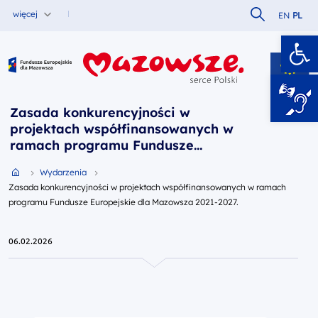
Szukaj w serw
więcej
EN
PL
Ot
Fundusze Europejskie dla Mazowsza
Zasada konkurencyjności w
projektach współfinansowanych w
ramach programu Fundusze
Europejskie dla Mazowsza 2021-
Przejdź do strony głównej portalu
Wydarzenia
2027.
Zasada konkurencyjności w projektach współfinansowanych w ramach
programu Fundusze Europejskie dla Mazowsza 2021-2027.
06.02.2026