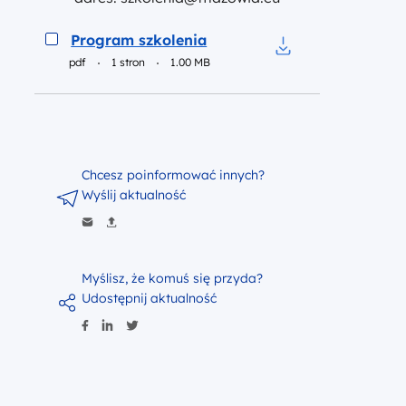
Podgląd
Program szkolenia
pdf
1 stron
1.00 MB
Pobierz do pliku P
Chcesz poinformować innych?
Wyślij aktualność
Myślisz, że komuś się przyda?
Udostępnij aktualność