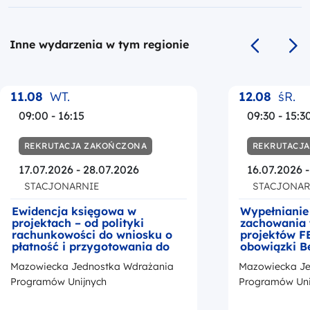
Inne wydarzenia w tym regionie
Poprzedni s
Na
11.08
WT.
12.08
śR.
09:00 - 16:15
09:30 - 15:3
REKRUTACJA ZAKOŃCZONA
REKRUTACJ
17.07.2026 - 28.07.2026
16.07.2026 
STACJONARNIE
STACJONAR
Ewidencja księgowa w
Wypełnianie
projektach – od polityki
zachowania 
rachunkowości do wniosku o
projektów F
płatność i przygotowania do
obowiązki B
kontroli
okresie trwa
Mazowiecka Jednostka Wdrażania
Mazowiecka Je
z przedstaw
promocji Fu
Programów Unijnych
Programów Uni
Europejskic