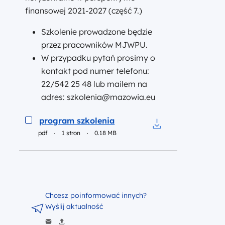
finansowej 2021-2027 (część 7.)
Szkolenie prowadzone będzie
przez pracowników MJWPU.
W przypadku pytań prosimy o
kontakt pod numer telefonu:
22/542 25 48 lub mailem na
adres: szkolenia@mazowia.eu
Podgląd
program szkolenia
pdf
1 stron
0.18 MB
Pobierz do pliku p
Chcesz poinformować innych?
Wyślij aktualność