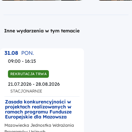
Inne wydarzenia w tym temacie
31.08
PON.
09:00 - 16:15
REKRUTACJA TRWA
21.07.2026 - 28.08.2026
STACJONARNIE
Zasada konkurencyjności w
projektach realizowanych w
ramach programu Fundusze
Europejskie dla Mazowsza
2021-2027 – prowadzenie
Mazowiecka Jednostka Wdrażania
postępowań w BK2021 i
przygotowanie do kontroli
Programów Unijnych