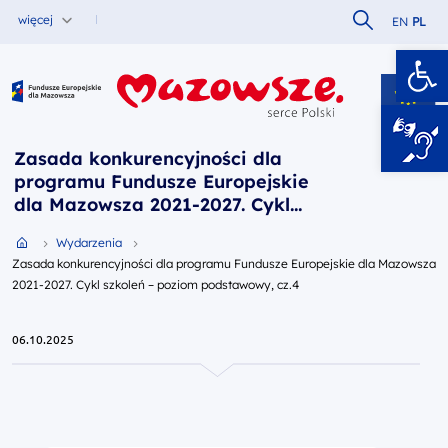
Szukaj w serw
więcej
EN
PL
Ot
Fundusze Europejskie dla Mazowsza
Zasada konkurencyjności dla
programu Fundusze Europejskie
dla Mazowsza 2021-2027. Cykl
szkoleń – poziom podstawowy,
Przejdź do strony głównej portalu
Wydarzenia
cz.4
Zasada konkurencyjności dla programu Fundusze Europejskie dla Mazowsza
2021-2027. Cykl szkoleń – poziom podstawowy, cz.4
06.10.2025