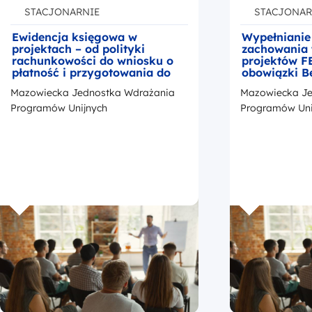
STACJONARNIE
STACJONAR
Ewidencja księgowa w
Wypełnianie
projektach – od polityki
zachowania 
rachunkowości do wniosku o
projektów F
płatność i przygotowania do
obowiązki B
kontroli
okresie trwa
Mazowiecka Jednostka Wdrażania
Mazowiecka Je
z przedstaw
promocji Fu
Programów Unijnych
Programów Uni
Europejskic