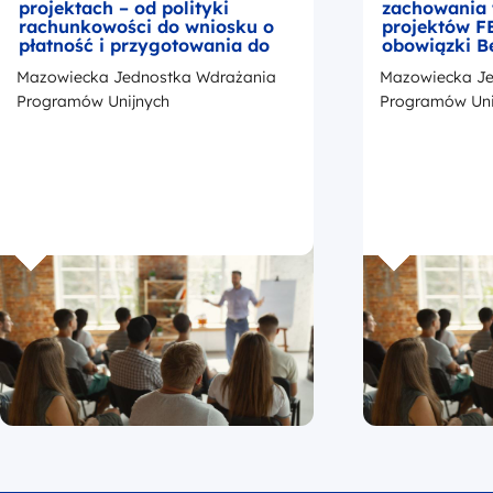
projektach – od polityki
zachowania 
rachunkowości do wniosku o
projektów F
płatność i przygotowania do
obowiązki B
kontroli
okresie trwa
Mazowiecka Jednostka Wdrażania
Mazowiecka Je
z przedstaw
promocji Fu
Programów Unijnych
Programów Uni
Europejskic