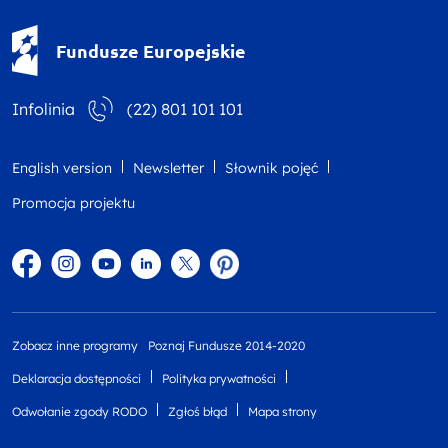
Fundusze Europejskie - logotyp
Fundusze Europejskie
Infolinia
(22) 801 101 101
English version
Newsletter
Słownik pojęć
Promocja projektu
Facebook
Instagram
YouTube
Linkedin
twitter
Pinterest
Zobacz inne programy
Poznaj Fundusze 2014-2020
Deklaracja dostępności
Polityka prywatności
Odwołanie zgody RODO
Zgłoś błąd
Mapa strony