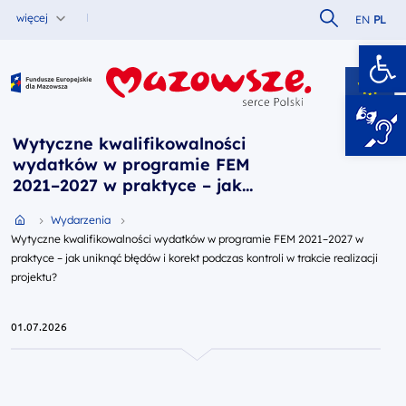
Szukaj w serw
więcej
EN
PL
Ot
Fundusze Europejskie dla Mazowsza
Wytyczne kwalifikowalności
wydatków w programie FEM
2021–2027 w praktyce – jak
uniknąć błędów i korekt podczas
Przejdź do strony głównej portalu
Wydarzenia
kontroli w trakcie realizacji
Wytyczne kwalifikowalności wydatków w programie FEM 2021–2027 w
projektu?
praktyce – jak uniknąć błędów i korekt podczas kontroli w trakcie realizacji
projektu?
01.07.2026