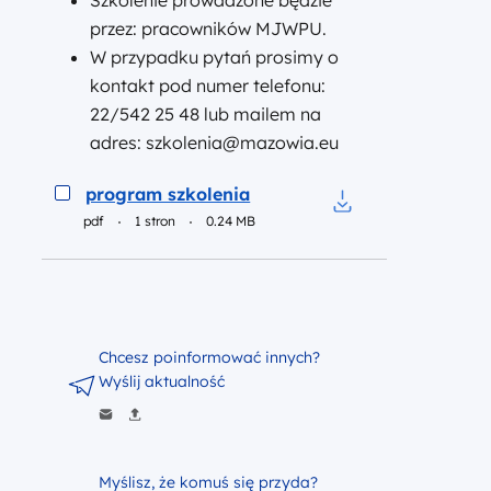
Szkolenie prowadzone będzie
przez: pracowników MJWPU.
W przypadku pytań prosimy o
kontakt pod numer telefonu:
22/542 25 48 lub mailem na
adres: szkolenia@mazowia.eu
Podgląd
program szkolenia
pdf
1 stron
0.24 MB
Pobierz do pliku p
Chcesz poinformować innych?
Wyślij aktualność
Myślisz, że komuś się przyda?